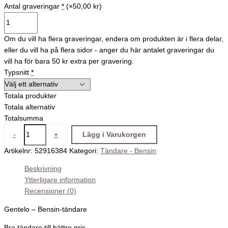
Antal graveringar
*
(×50,00 kr)
Om du vill ha flera graveringar, endera om produkten är i flera delar,
eller du vill ha på flera sidor - anger du här antalet graveringar du
vill ha för bara 50 kr extra per gravering.
Typsnitt
*
Totala produkter
Totala alternativ
Totalsumma
-
+
Lägg i Varukorgen
Artikelnr:
52916384
Kategori:
Tändare - Bensin
Beskrivning
Ytterligare information
Recensioner (0)
Gentelo – Bensin-tändare
Bra tändare till bättre pris