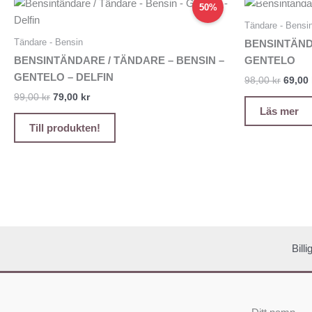
Det
Det
Det
50%
ursprungliga
nuvarande
urspr
priset
priset
priset
Tändare - Bensi
var:
är:
var:
Tändare - Bensin
BENSINTÄND
99,00 kr.
79,00 kr.
98,00 
BENSINTÄNDARE / TÄNDARE – BENSIN –
GENTELO
GENTELO – DELFIN
98,00
kr
69,00
99,00
kr
79,00
kr
Läs mer
Till produkten!
Bill