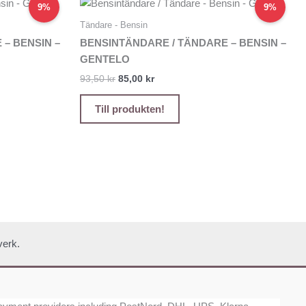
Det
Det
9%
9%
ursprungliga
nuvarande
priset
priset
Tändare - Bensin
var:
är:
– BENSIN –
BENSINTÄNDARE / TÄNDARE – BENSIN –
93,50 kr.
85,00 kr.
GENTELO
93,50
kr
85,00
kr
Till produkten!
verk.