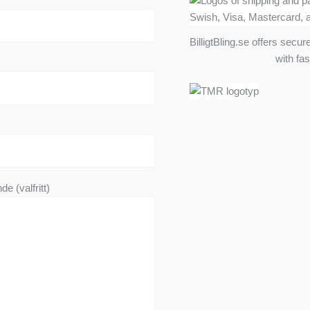
BilligtBling.se offers sec
with fa
e (valfritt)