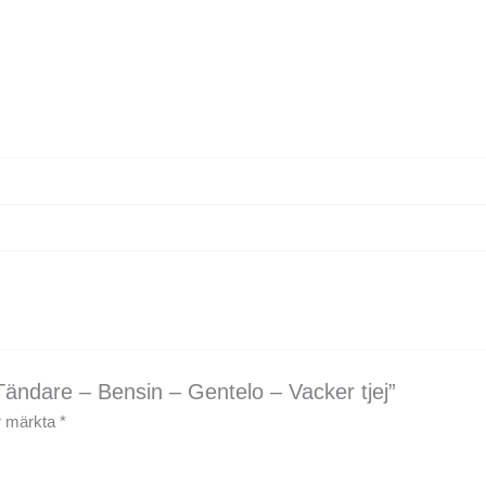
Tändare – Bensin – Gentelo – Vacker tjej”
är märkta
*