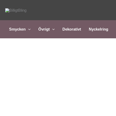
Hoppa
till
innehåll
Smycken
Övrigt
Dekorativt
Nyckelring