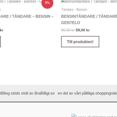
Det
Det
Det
9%
ungliga
nuvarande
ursprungliga
nuvarande
priset
priset
priset
n
Tändare - Bensin
är:
var:
är:
ARE / TÄNDARE – BENSIN –
BENSINTÄNDARE / TÄNDARE 
kr.
69,00 kr.
86,00 kr.
59,00 kr.
GENTELO
kr
86,00
kr
59,00
kr
Till produkten!
igtBling stöds stolt av
BraBilligt.se
en del av vårt pålitliga shoppingnät