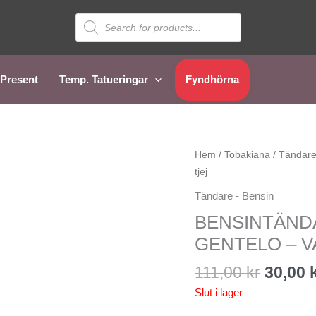
Sök
efter
produkter
Present
Temp. Tatueringar
Fyndhörna
Det
Hem
/
Tobakiana
/
Tändare
urspru
tjej
priset
Tändare - Bensin
var:
BENSINTÄNDA
111,00 
GENTELO – V
111,00
kr
30,00
Slut i lager