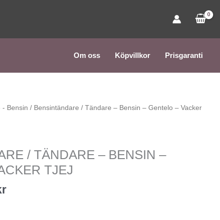
Om oss
Köpvillkor
Prisgaranti
Det
 - Bensin
/ Bensintändare / Tändare – Bensin – Gentelo – Vacker
ngliga
nuvarande
priset
är:
RE / TÄNDARE – BENSIN –
kr.
30,00 kr.
ACKER TJEJ
kr