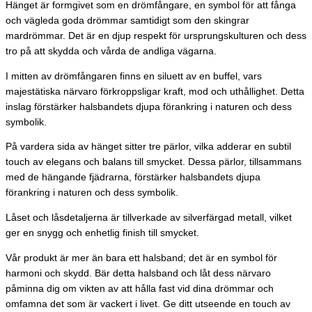
Hänget är formgivet som en drömfångare, en symbol för att fånga
och vägleda goda drömmar samtidigt som den skingrar
mardrömmar. Det är en djup respekt för ursprungskulturen och dess
tro på att skydda och vårda de andliga vägarna.
I mitten av drömfångaren finns en siluett av en buffel, vars
majestätiska närvaro förkroppsligar kraft, mod och uthållighet. Detta
inslag förstärker halsbandets djupa förankring i naturen och dess
symbolik.
På vardera sida av hänget sitter tre pärlor, vilka adderar en subtil
touch av elegans och balans till smycket. Dessa pärlor, tillsammans
med de hängande fjädrarna, förstärker halsbandets djupa
förankring i naturen och dess symbolik.
Låset och låsdetaljerna är tillverkade av silverfärgad metall, vilket
ger en snygg och enhetlig finish till smycket.
Vår produkt är mer än bara ett halsband; det är en symbol för
harmoni och skydd. Bär detta halsband och låt dess närvaro
påminna dig om vikten av att hålla fast vid dina drömmar och
omfamna det som är vackert i livet. Ge ditt utseende en touch av