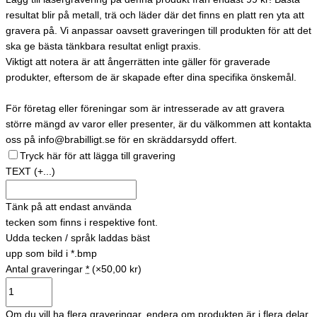
resultat blir på metall, trä och läder där det finns en platt ren yta att
gravera på. Vi anpassar oavsett graveringen till produkten för att det
ska ge bästa tänkbara resultat enligt praxis.
Viktigt att notera är att ångerrätten inte gäller för graverade
produkter, eftersom de är skapade efter dina specifika önskemål.
För företag eller föreningar som är intresserade av att gravera
större mängd av varor eller presenter, är du välkommen att kontakta
oss på info@brabilligt.se för en skräddarsydd offert.
Tryck här för att lägga till gravering
TEXT
(+...)
Tänk på att endast använda
tecken som finns i respektive font.
Udda tecken / språk laddas bäst
upp som bild i *.bmp
Antal graveringar
*
(×50,00 kr)
Om du vill ha flera graveringar, endera om produkten är i flera delar,