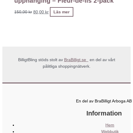
upphänging – Fleur-de-lis 2-pack
150,00
kr
80,00
kr
Läs mer
BilligtBling stöds stolt av
BraBilligt.se
en del av vårt
pålitliga shoppingnätverk.
En del av BraBilligt Arboga AB
Information
Hem
Webbutik