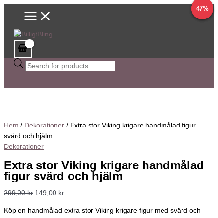
Main
Hoppa
Sök
Det
Det
Det
Det
Det
Det
Det
Det
58%
29%
47%
Menu
till
efter
ursprungliga
ursprungliga
ursprungliga
ursprungliga
nuvarande
nuvarande
nuvarande
nuvarande
innehåll
produkter
priset
priset
priset
priset
priset
priset
priset
priset
var:
var:
var:
var:
är:
är:
är:
är:
299,00 kr.
352,00 kr.
352,00 kr.
150,00 kr.
149,00 kr.
80,00 kr.
149,00 kr.
249,00 kr.
Hem
/
Dekorationer
/ Extra stor Viking krigare handmålad figur
svärd och hjälm
Dekorationer
Extra stor Viking krigare handmålad
figur svärd och hjälm
299,00
kr
149,00
kr
Köp en handmålad extra stor Viking krigare figur med svärd och