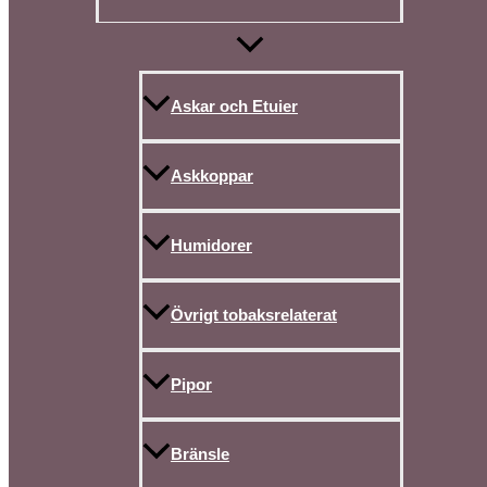
Askar och Etuier
Askkoppar
Humidorer
Övrigt tobaksrelaterat
Pipor
Bränsle