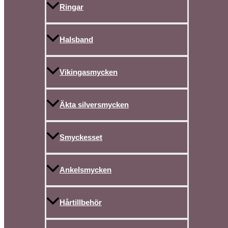
Ringar
Halsband
Vikingasmycken
Äkta silversmycken
Smyckesset
Ankelsmycken
Hårtillbehör