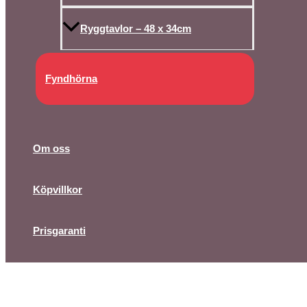
Ryggtavlor – 48 x 34cm
Fyndhörna
Om oss
Köpvillkor
Prisgaranti