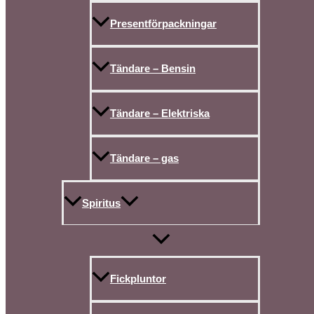
Presentförpackningar
Tändare – Bensin
Tändare – Elektriska
Tändare – gas
Spiritus
Fickpluntor