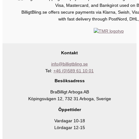
BilligtBling.se offers secure payments via Klarna, Swish, Vi
with fast delivery through PostNord, DHL
Kontakt
info@billigtbling.se
Tel:
+46 (0)589 61 10 01
Besöksadress
BraBilligt Arboga AB
Köpingsvägen 12, 732 31 Arboga, Sverige
Öppettider
Vardagar 10-18
Lördagar 12-15