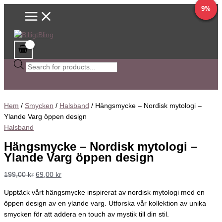
Main
Hoppa
Hängsmycke
Sök
Det
Det
Det
Det
Det
Det
Det
Det
Det
Det
15%
10%
9%
9%
Menu
till
-
efter
ursprungliga
ursprungliga
ursprungliga
ursprungliga
ursprungliga
nuvarande
nuvarande
nuvarande
nuvarande
nuvarande
innehåll
Nordisk
produkter
priset
priset
priset
priset
priset
priset
priset
priset
priset
priset
mytologi
var:
var:
var:
var:
var:
är:
är:
är:
är:
är:
-
199,00 kr.
69,00 kr.
88,00 kr.
67,00 kr.
55,00 kr.
69,00 kr.
59,00 kr.
80,00 kr.
61,00 kr.
50,00 kr.
Ylande
Varg
öppen
design
mängd
Hem
/
Smycken
/
Halsband
/ Hängsmycke – Nordisk mytologi –
Ylande Varg öppen design
Halsband
Hängsmycke – Nordisk mytologi –
Ylande Varg öppen design
199,00
kr
69,00
kr
Upptäck vårt hängsmycke inspirerat av nordisk mytologi med en
öppen design av en ylande varg. Utforska vår kollektion av unika
smycken för att addera en touch av mystik till din stil.