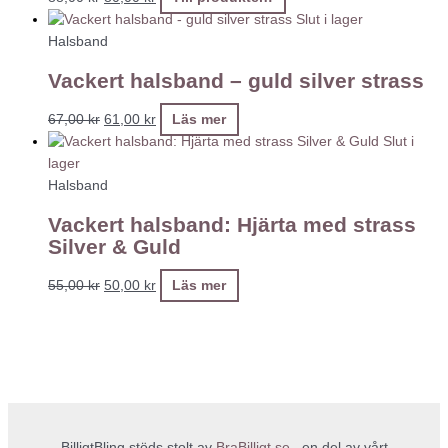
Slut i lager
Halsband
Vackert halsband – guld silver strass
67,00
kr
61,00
kr
Läs mer
Slut i
lager
Halsband
Vackert halsband: Hjärta med strass
Silver & Guld
55,00
kr
50,00
kr
Läs mer
BilligtBling stöds stolt av
BraBilligt.se
en del av vårt