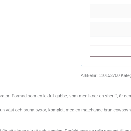
Artikelnr:
110193700
Kateg
ator! Formad som en lekfull gubbe, som mer liknar en sheriff, är den
 brun väst och bruna byxor, komplett med en matchande brun cowboyha
å för att skapa skratt och leenden. Perfekt som en rolig present till en