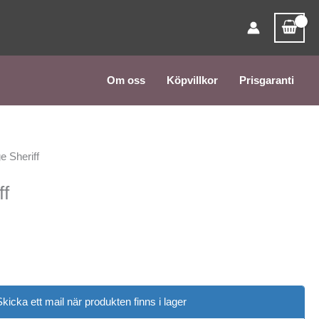
e
Om oss
Köpvillkor
Prisgaranti
 Sheriff
ff
Skicka ett mail när produkten finns i lager