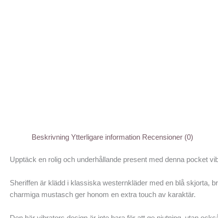
Beskrivning
Ytterligare information
Recensioner (0)
Upptäck en rolig och underhållande present med denna pocket vibr
Sheriffen är klädd i klassiska westernkläder med en blå skjorta,
charmiga mustasch ger honom en extra touch av karaktär.
Den här vibrators design är inte bara för att ge njutning, utan ocks