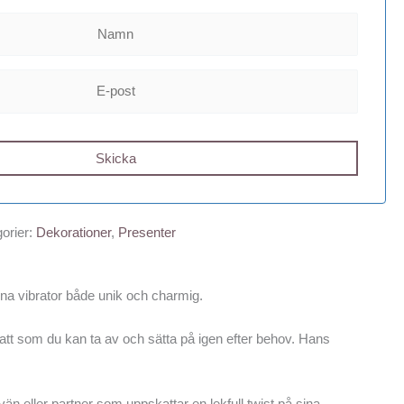
orier:
Dekorationer
,
Presenter
na vibrator både unik och charmig.
tt som du kan ta av och sätta på igen efter behov. Hans
 vän eller partner som uppskattar en lekfull twist på sina