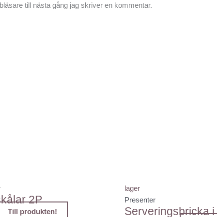
äsare till nästa gång jag skriver en kommentar.
Det
Det
ursprungliga
nuvarande
priset
priset
var:
är:
79,00 kr.
25,00 kr.
r
lager
kålar 2P
Presenter
Serveringsbricka 
Till produkten!