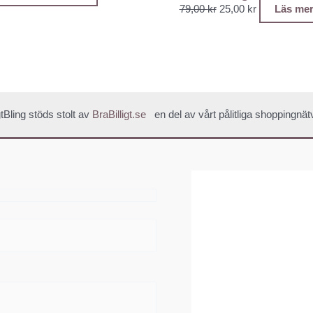
79,00
kr
25,00
kr
Läs me
igtBling stöds stolt av
BraBilligt.se
en del av vårt pålitliga shoppingnät