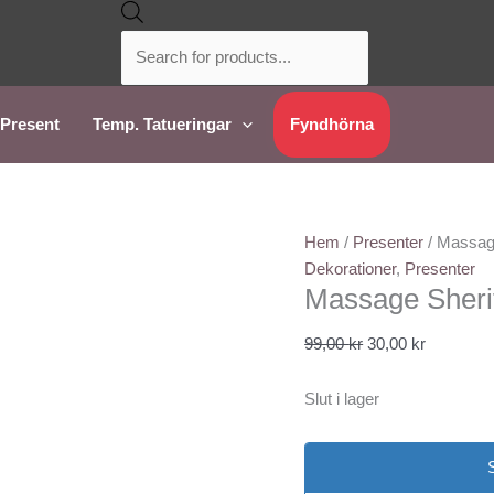
Sök
Det
Det
efter
ursprungliga
nuvarand
produkter
priset
priset
var:
är:
99,00 kr.
30,00 kr.
Present
Temp. Tatueringar
Fyndhörna
Hem
/
Presenter
/ Massage
Dekorationer
,
Presenter
Massage Sheri
99,00
kr
30,00
kr
Slut i lager