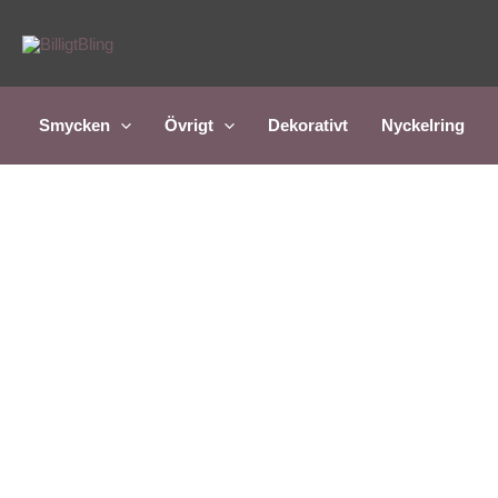
Hoppa
till
innehåll
Smycken
Övrigt
Dekorativt
Nyckelring