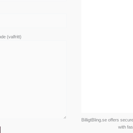
e (valfritt)
BilligtBling.se offers sec
with fa