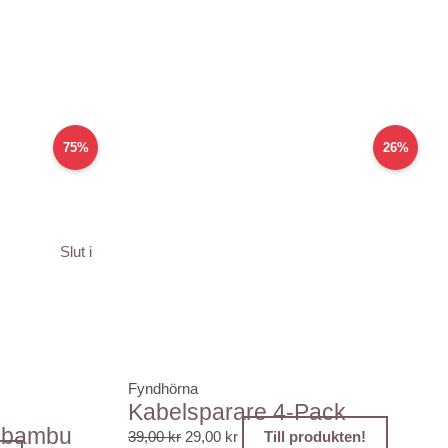
Det
Det
75%
26%
ursprungliga
nuvarande
priset
priset
var:
är:
39,00 kr.
29,00 kr.
Slut i
Fyndhörna
Kabelsparare 4-Pack
i bambu
39,00
kr
29,00
kr
Till produkten!