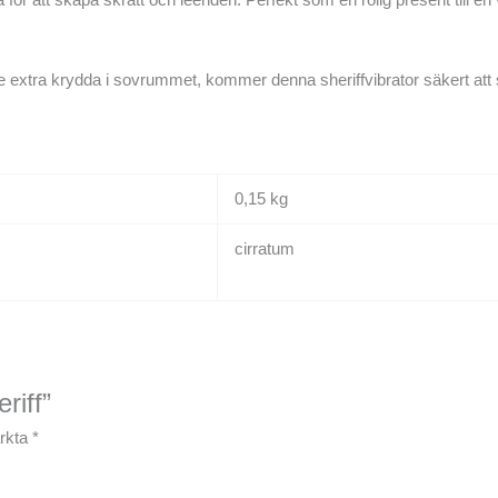
lite extra krydda i sovrummet, kommer denna sheriffvibrator säkert att 
0,15 kg
cirratum
riff”
ärkta
*