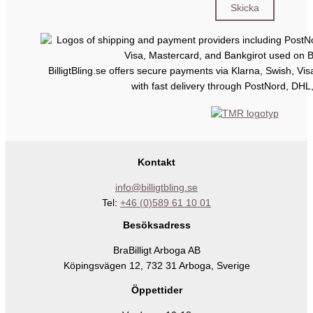
BilligtBling.se offers secure payments via Klarna, Swish, Vi
with fast delivery through PostNord, DHL
Kontakt
info@billigtbling.se
Tel:
+46 (0)589 61 10 01
Besöksadress
BraBilligt Arboga AB
Köpingsvägen 12, 732 31 Arboga, Sverige
Öppettider