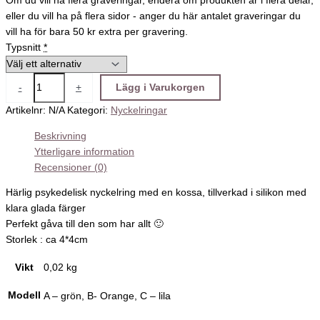
Om du vill ha flera graveringar, endera om produkten är i flera delar,
eller du vill ha på flera sidor - anger du här antalet graveringar du
vill ha för bara 50 kr extra per gravering.
Typsnitt
*
-
+
Lägg i Varukorgen
Artikelnr:
N/A
Kategori:
Nyckelringar
Beskrivning
Ytterligare information
Recensioner (0)
Härlig psykedelisk nyckelring med en kossa, tillverkad i silikon med
klara glada färger
Perfekt gåva till den som har allt 🙂
Storlek : ca 4*4cm
Vikt
0,02 kg
Modell
A – grön, B- Orange, C – lila