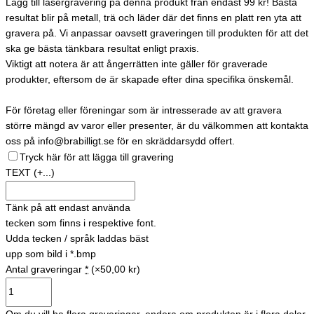
Lägg till lasergravering på denna produkt från endast 99 kr! Bästa
resultat blir på metall, trä och läder där det finns en platt ren yta att
gravera på. Vi anpassar oavsett graveringen till produkten för att det
ska ge bästa tänkbara resultat enligt praxis.
Viktigt att notera är att ångerrätten inte gäller för graverade
produkter, eftersom de är skapade efter dina specifika önskemål.
För företag eller föreningar som är intresserade av att gravera
större mängd av varor eller presenter, är du välkommen att kontakta
oss på info@brabilligt.se för en skräddarsydd offert.
Tryck här för att lägga till gravering
TEXT
(+...)
Tänk på att endast använda
tecken som finns i respektive font.
Udda tecken / språk laddas bäst
upp som bild i *.bmp
Antal graveringar
*
(×50,00 kr)