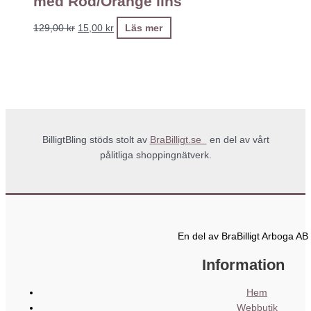
med Röd/Orange lins
129,00
kr
15,00
kr
Läs mer
BilligtBling stöds stolt av
BraBilligt.se
en del av vårt
pålitliga shoppingnätverk.
En del av BraBilligt Arboga AB
Information
Hem
Webbutik