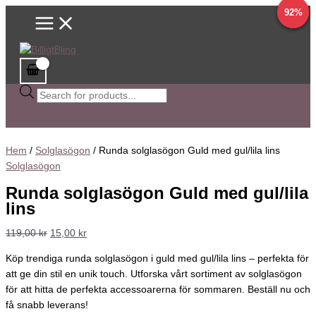
Main
Hoppa
Sök
Det
Det
Det
Det
92%
92%
92%
Menu
till
efter
ursprungliga
ursprungliga
nuvarande
nuvarande
innehåll
produkter
priset
priset
priset
priset
var:
var:
är:
är:
119,00 kr.
129,00 kr.
15,00 kr.
15,00 kr.
Hem
/
Solglasögon
/ Runda solglasögon Guld med gul/lila lins
Solglasögon
Runda solglasögon Guld med gul/lila
lins
119,00
kr
15,00
kr
Köp trendiga runda solglasögon i guld med gul/lila lins – perfekta för
att ge din stil en unik touch. Utforska vårt sortiment av solglasögon
för att hitta de perfekta accessoarerna för sommaren. Beställ nu och
få snabb leverans!