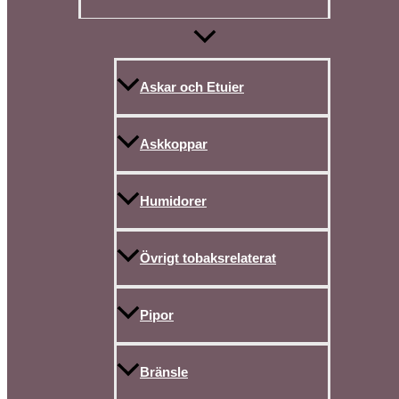
Askar och Etuier
Askkoppar
Humidorer
Övrigt tobaksrelaterat
Pipor
Bränsle