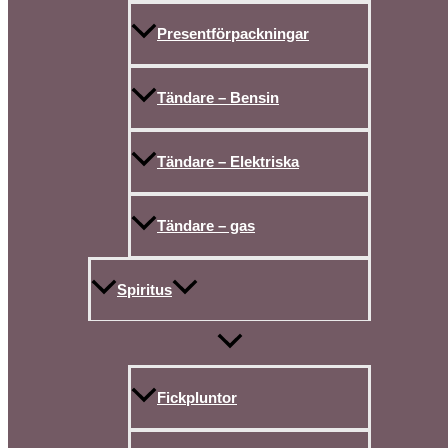
Presentförpackningar
Tändare – Bensin
Tändare – Elektriska
Tändare – gas
Spiritus
Fickpluntor