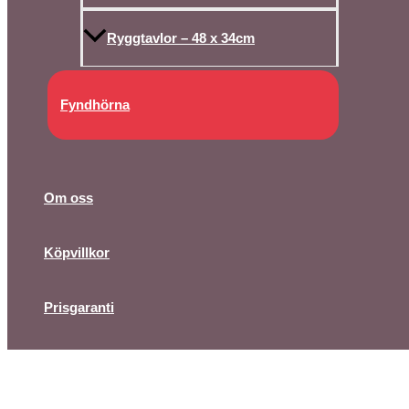
Ryggtavlor – 48 x 34cm
Fyndhörna
Om oss
Köpvillkor
Prisgaranti