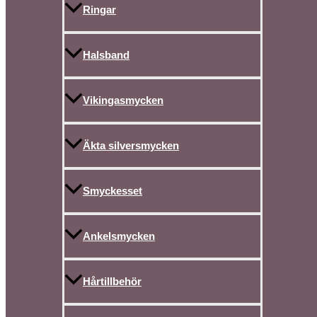
Ringar
Halsband
Vikingasmycken
Äkta silversmycken
Smyckesset
Ankelsmycken
Hårtillbehör