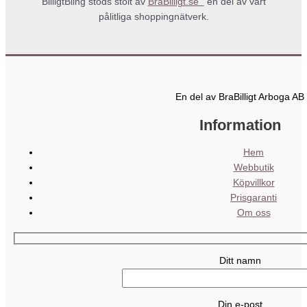
BilligtBling stöds stolt av
BraBilligt.se
en del av vårt
pålitliga shoppingnätverk.
En del av BraBilligt Arboga AB
Information
Hem
Webbutik
Köpvillkor
Prisgaranti
Om oss
Ditt namn
Din e-post