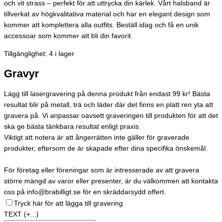
och vit strass – perfekt för att uttrycka din kärlek. Vårt halsband är
tillverkat av högkvalitativa material och har en elegant design som
kommer att komplettera alla outfits. Beställ idag och få en unik
accessoar som kommer att bli din favorit.
Tillgänglighet:
4 i lager
Gravyr
Lägg till lasergravering på denna produkt från endast 99 kr! Bästa
resultat blir på metall, trä och läder där det finns en platt ren yta att
gravera på. Vi anpassar oavsett graveringen till produkten för att det
ska ge bästa tänkbara resultat enligt praxis.
Viktigt att notera är att ångerrätten inte gäller för graverade
produkter, eftersom de är skapade efter dina specifika önskemål.
För företag eller föreningar som är intresserade av att gravera
större mängd av varor eller presenter, är du välkommen att kontakta
oss på info@brabilligt.se för en skräddarsydd offert.
Tryck här för att lägga till gravering
TEXT
(+...)