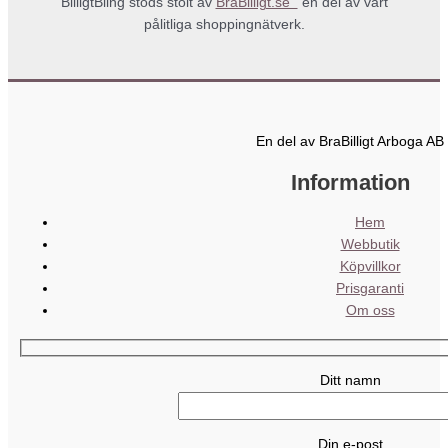
BilligtBling stöds stolt av
BraBilligt.se
en del av vårt
pålitliga shoppingnätverk.
En del av BraBilligt Arboga AB
Information
Hem
Webbutik
Köpvillkor
Prisgaranti
Om oss
Ditt namn
Din e-post