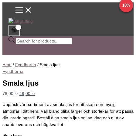
Main
Hoppa
Sök
Det
Det
Det
Det
Det
Det
Det
Det
Det
Det
34%
50%
10%
Menu
till
efter
ursprungliga
ursprungliga
ursprungliga
ursprungliga
ursprungliga
nuvarande
nuvarande
nuvarande
nuvarande
nuvarande
innehåll
produkter
priset
priset
priset
priset
priset
priset
priset
priset
priset
priset
var:
var:
var:
var:
var:
är:
är:
är:
är:
är:
78,00 kr.
58,00 kr.
99,00 kr.
149,00 kr.
129,00 kr.
49,00 kr.
29,00 kr.
89,00 kr.
99,00 kr.
99,00 kr.
Hem
/
Fyndhörna
/ Smala ljus
Fyndhörna
Smala ljus
78,00
kr
49,00
kr
Upptäck vårt sortiment av smala ljus för att skapa en mysig
atmosfär i ditt hem. Välj bland olika färger och storlekar för att passa
din inredningsstil. Beställ dina smala ljus online idag och njut av
snabb leverans och hög kvalitet.
Slut i lager