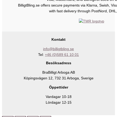
BilligtBling.se offers secure payments via Klarna, Swish, Vi
with fast delivery through PostNord, DHL
Kontakt
info@billigtbling.se
Tel:
+46 (0)589 61 10 01
Besöksadress
BraBilligt Arboga AB
Köpingsvägen 12, 732 31 Arboga, Sverige
Öppettider
Vardagar 10-18
Lördagar 12-15