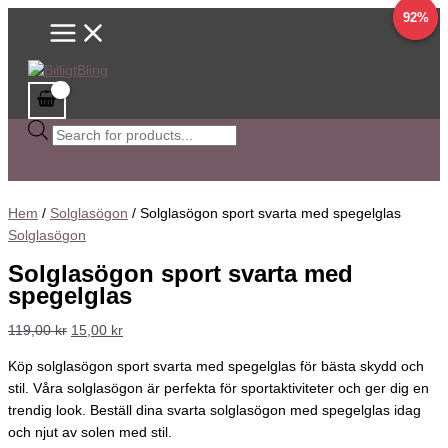
Main
Hoppa
Solglasögon
Sök
Det
Det
Det
Det
92%
92%
Menu
till
sport
efter
ursprungliga
ursprungliga
nuvarande
nuvarande
innehåll
svarta
produkter
priset
priset
priset
priset
med
var:
var:
är:
är:
spegelglas
119,00 kr.
129,00 kr.
15,00 kr.
20,00 kr.
mängd
Hem
/
Solglasögon
/ Solglasögon sport svarta med spegelglas
Solglasögon
Solglasögon sport svarta med
spegelglas
119,00
kr
15,00
kr
Köp solglasögon sport svarta med spegelglas för bästa skydd och
stil. Våra solglasögon är perfekta för sportaktiviteter och ger dig en
trendig look. Beställ dina svarta solglasögon med spegelglas idag
och njut av solen med stil.