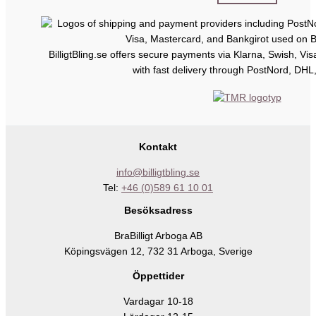
BilligtBling.se offers secure payments via Klarna, Swish, Vi
with fast delivery through PostNord, DHL
Kontakt
info@billigtbling.se
Tel:
+46 (0)589 61 10 01
Besöksadress
BraBilligt Arboga AB
Köpingsvägen 12, 732 31 Arboga, Sverige
Öppettider
Vardagar 10-18