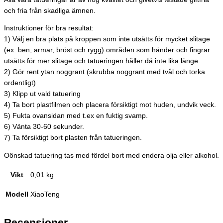
och fria från skadliga ämnen.
Instruktioner för bra resultat:
1) Välj en bra plats på kroppen som inte utsätts för mycket slitage
(ex. ben, armar, bröst och rygg) områden som händer och fingrar
utsätts för mer slitage och tatueringen håller då inte lika länge.
2) Gör rent ytan noggrant (skrubba noggrant med tvål och torka
ordentligt)
3) Klipp ut vald tatuering
4) Ta bort plastfilmen och placera försiktigt mot huden, undvik veck.
5) Fukta ovansidan med t.ex en fuktig svamp.
6) Vänta 30-60 sekunder.
7) Ta försiktigt bort plasten från tatueringen.
Oönskad tatuering tas med fördel bort med endera olja eller alkohol.
Vikt
0,01 kg
Modell
XiaoTeng
Recensioner