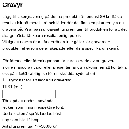
Gravyr
Lägg till lasergravering på denna produkt från endast 99 kr! Bästa
resultat blir på metall, trä och läder där det finns en platt ren yta att
gravera på. Vi anpassar oavsett graveringen till produkten för att det
ska ge bästa tänkbara resultat enligt praxis.
Viktigt att notera är att ångerrätten inte gäller för graverade
produkter, eftersom de är skapade efter dina specifika önskemål.
För företag eller föreningar som är intresserade av att gravera
större mängd av varor eller presenter, är du välkommen att kontakta
oss på info@brabilligt.se för en skräddarsydd offert.
Tryck här för att lägga till gravering
TEXT
(+...)
Tänk på att endast använda
tecken som finns i respektive font.
Udda tecken / språk laddas bäst
upp som bild i *.bmp
Antal graveringar
*
(×50,00 kr)