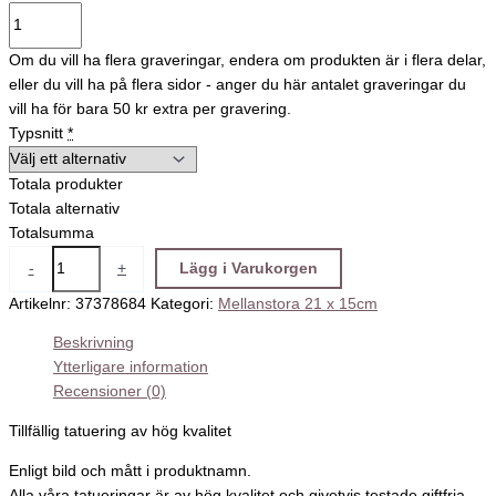
Om du vill ha flera graveringar, endera om produkten är i flera delar,
eller du vill ha på flera sidor - anger du här antalet graveringar du
vill ha för bara 50 kr extra per gravering.
Typsnitt
*
Totala produkter
Totala alternativ
Totalsumma
-
+
Lägg i Varukorgen
Artikelnr:
37378684
Kategori:
Mellanstora 21 x 15cm
Beskrivning
Ytterligare information
Recensioner (0)
Tillfällig tatuering av hög kvalitet
Enligt bild och mått i produktnamn.
Alla våra tatueringar är av hög kvalitet och givetvis testade giftfria