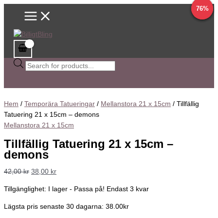
Main
Hoppa
Tillfällig
Sök
Det
Det
Det
Det
Det
Det
Det
Det
Det
Det
76%
76%
76%
76%
Menu
till
Tatuering
efter
ursprungliga
ursprungliga
ursprungliga
ursprungliga
ursprungliga
nuvarande
nuvarande
nuvarande
nuvarande
nuvarande
innehåll
21
produkter
priset
priset
priset
priset
priset
priset
priset
priset
priset
priset
x
var:
var:
var:
var:
var:
är:
är:
är:
är:
är:
15cm
42,00 kr.
42,00 kr.
41,80 kr.
41,80 kr.
41,80 kr.
38,00 kr.
9,90 kr.
10,00 kr.
10,00 kr.
10,00 kr.
-
demons
mängd
Hem
/
Temporära Tatueringar
/
Mellanstora 21 x 15cm
/ Tillfällig
Tatuering 21 x 15cm – demons
Mellanstora 21 x 15cm
Tillfällig Tatuering 21 x 15cm –
demons
42,00
kr
38,00
kr
Tillgänglighet:
I lager - Passa på! Endast 3 kvar
Lägsta pris senaste 30 dagarna: 38.00kr