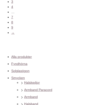
3
4
…
7
8
9
→
Alla produkter
Fyndhörna
Solglasögon
Smycken
Halskedjor
Armband Paracord
Armband
Halsband