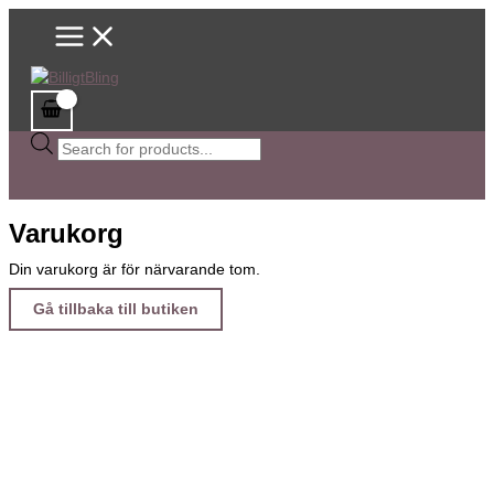
Main
Hoppa
Sök
Menu
till
efter
innehåll
produkter
Varukorg
Din varukorg är för närvarande tom.
Gå tillbaka till butiken