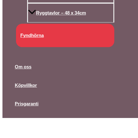
Ryggtavlor – 48 x 34cm
Fyndhörna
Om oss
Köpvillkor
Prisgaranti