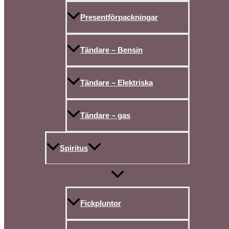
Presentförpackningar
Tändare – Bensin
Tändare – Elektriska
Tändare – gas
Spiritus
Fickpluntor