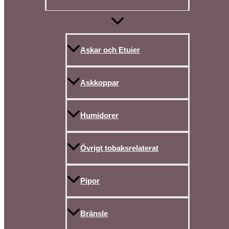
Askar och Etuier
Askkoppar
Humidorer
Övrigt tobaksrelaterat
Pipor
Bränsle