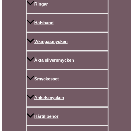
Ringar
Halsband
Vikingasmycken
Äkta silversmycken
Smyckesset
Ankelsmycken
Hårtillbehör