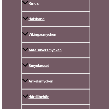
Ringar
Halsband
Vikingasmycken
Äkta silversmycken
Smyckesset
Ankelsmycken
Hårtillbehör