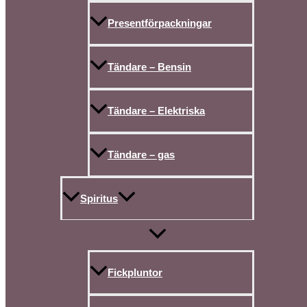
Presentförpackningar
Tändare – Bensin
Tändare – Elektriska
Tändare – gas
Spiritus
Fickpluntor