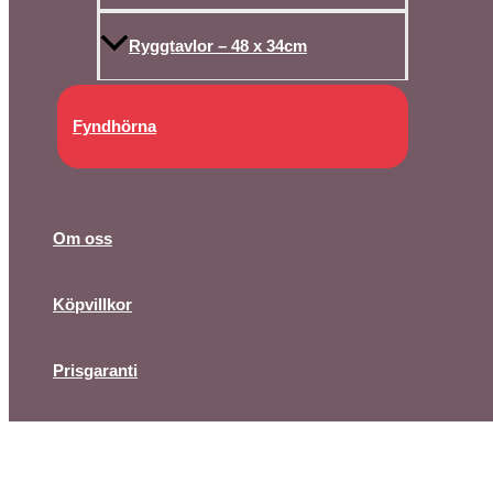
Ryggtavlor – 48 x 34cm
Fyndhörna
Om oss
Köpvillkor
Prisgaranti