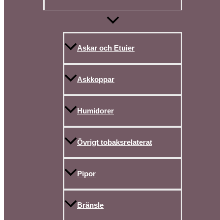
Askar och Etuier
Askkoppar
Humidorer
Övrigt tobaksrelaterat
Pipor
Bränsle