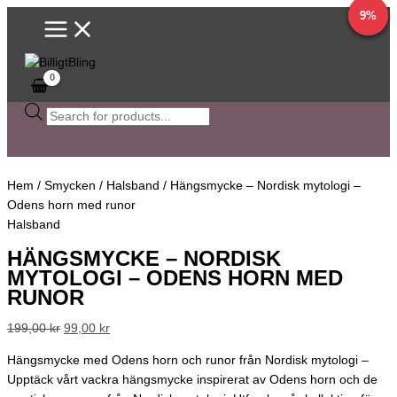
Main
Hoppa
Sök
Det
Det
Det
Det
Det
Det
Det
Det
Det
Det
10%
9%
9%
9%
Menu
till
efter
ursprungliga
ursprungliga
ursprungliga
ursprungliga
ursprungliga
nuvarande
nuvarande
nuvarande
nuvarande
nuvarande
innehåll
produkter
priset
priset
priset
priset
priset
priset
priset
priset
priset
priset
var:
var:
var:
var:
var:
är:
är:
är:
är:
är:
199,00 kr.
55,00 kr.
88,00 kr.
67,00 kr.
69,00 kr.
99,00 kr.
50,00 kr.
80,00 kr.
61,00 kr.
63,00 kr.
Hem
/
Smycken
/
Halsband
/ Hängsmycke – Nordisk mytologi –
Odens horn med runor
Halsband
HÄNGSMYCKE – NORDISK
MYTOLOGI – ODENS HORN MED
RUNOR
199,00
kr
99,00
kr
Hängsmycke med Odens horn och runor från Nordisk mytologi –
Upptäck vårt vackra hängsmycke inspirerat av Odens horn och de