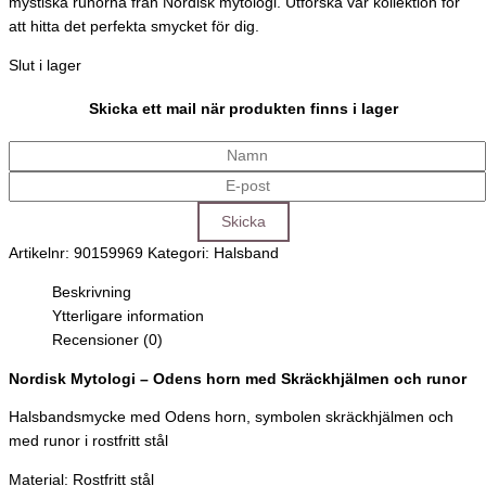
mystiska runorna från Nordisk mytologi. Utforska vår kollektion för
att hitta det perfekta smycket för dig.
Slut i lager
Skicka ett mail när produkten finns i lager
Artikelnr:
90159969
Kategori:
Halsband
Beskrivning
Ytterligare information
Recensioner (0)
Nordisk Mytologi – Odens horn med Skräckhjälmen och runor
Halsbandsmycke med Odens horn, symbolen skräckhjälmen och
med runor i rostfritt stål
Material: Rostfritt stål