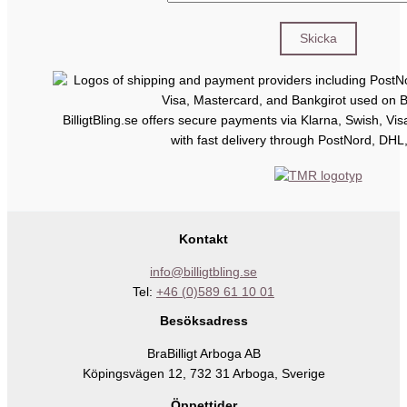
BilligtBling.se offers secure payments via Klarna, Swish, Vi
with fast delivery through PostNord, DHL
Kontakt
info@billigtbling.se
Tel:
+46 (0)589 61 10 01
Besöksadress
BraBilligt Arboga AB
Köpingsvägen 12, 732 31 Arboga, Sverige
Öppettider