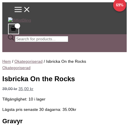
Main
Hoppa
Isbricka
Sök
Det
Det
Det
Det
Det
Det
60%
69%
Menu
till
On
efter
ursprungliga
ursprungliga
ursprungliga
nuvarande
nuvarande
nuvarande
innehåll
the
produkter
priset
priset
priset
priset
priset
priset
Rocks
var:
var:
var:
är:
är:
är:
mängd
39,00 kr.
99,00 kr.
129,00 kr.
35,00 kr.
39,00 kr.
39,00 kr.
Hem
/
Okategoriserad
/ Isbricka On the Rocks
Okategoriserad
Isbricka On the Rocks
39,00
kr
35,00
kr
Tillgänglighet:
10 i lager
Lägsta pris senaste 30 dagarna: 35.00kr
Gravyr