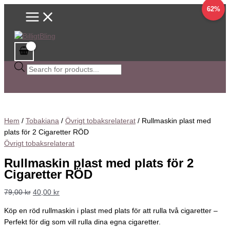
Main
Hoppa
Rullmaskin
Sök
Det
Det
Det
Det
Det
Det
62%
Menu
till
plast
efter
ursprungliga
ursprungliga
ursprungliga
nuvarande
nuvarande
nuvarande
innehåll
med
produkter
priset
priset
priset
priset
priset
priset
plats
var:
var:
var:
är:
är:
är:
för
79,00 kr.
98,00 kr.
79,00 kr.
40,00 kr.
59,00 kr.
40,00 kr.
2
Cigaretter
RÖD
mängd
Hem
/
Tobakiana
/
Övrigt tobaksrelaterat
/ Rullmaskin plast med
plats för 2 Cigaretter RÖD
Övrigt tobaksrelaterat
Rullmaskin plast med plats för 2
Cigaretter RÖD
79,00
kr
40,00
kr
Köp en röd rullmaskin i plast med plats för att rulla två cigaretter –
Perfekt för dig som vill rulla dina egna cigaretter.