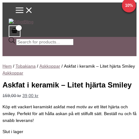
Main
Hoppa
Sök
Det
Det
Det
Det
Det
Det
Det
Det
Det
Det
75%
14%
80%
10%
Menu
till
efter
ursprungliga
ursprungliga
ursprungliga
ursprungliga
ursprungliga
nuvarande
nuvarande
nuvarande
nuvarande
nuvarande
innehåll
produkter
priset
priset
priset
priset
priset
priset
priset
priset
priset
priset
var:
var:
var:
var:
var:
är:
är:
är:
är:
är:
159,00 kr.
99,00 kr.
99,00 kr.
199,00 kr.
139,00 kr.
39,00 kr.
20,00 kr.
89,00 kr.
49,00 kr.
119,00 kr.
Hem
/
Tobakiana
/
Askkoppar
/ Askfat i keramik – Litet hjärta Smiley
Askkoppar
Askfat i keramik – Litet hjärta Smiley
159,00
kr
39,00
kr
Köp ett vackert keramiskt askfat med motiv av ett litet hjärta och
smiley. Perfekt för att hålla askan på ett stilfullt sätt. Beställ nu och få
snabb leverans!
Slut i lager