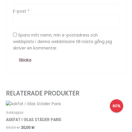
E-post
*
Spara mitt namn, min e-postadress och
webbplats i denna webbläsare till nästa gång jag
skriver en kommentar.
RELATERADE PRODUKTER
Det
Det
80%
ursprungliga
nuvarande
priset
priset
Askkoppar
var:
är:
ASKFAT I GLAS STÄDER PARIS
99,00 kr.
20,00 kr.
99,00
kr
20,00
kr