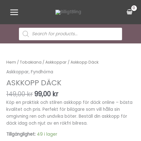
Hoppa
Main
till
Menu
innehåll
Sök
efter
produkter
Det
Det
Askkopp
ursprungliga
nuvarande
Däck
priset
priset
mängd
Hem
/
Tobakiana
/
Askkoppar
/ Askkopp Däck
var:
är:
Askkoppar
,
Fyndhörna
149,00 kr.
99,00 kr.
ASKKOPP DÄCK
149,00
kr
99,00
kr
Köp en praktisk och stilren askkopp för däck online – bästa
kvalitet och pris. Perfekt för bilägare som vill hålla sin
omgivning ren och undvika böter. Beställ din askkopp för
däck idag och njut av en rökfri bilresa.
Tillgänglighet:
49 i lager