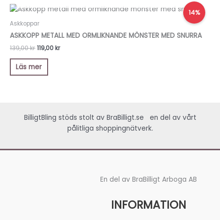
Det
Det
14%
ursprungliga
nuvarande
priset
priset
Askkoppar
var:
är:
ASKKOPP METALL MED ORMLIKNANDE MÖNSTER MED SNURRA
139,00 kr.
119,00 kr.
139,00
kr
119,00
kr
Läs mer
BilligtBling stöds stolt av
BraBilligt.se
en del av vårt
pålitliga shoppingnätverk.
En del av BraBilligt Arboga AB
INFORMATION