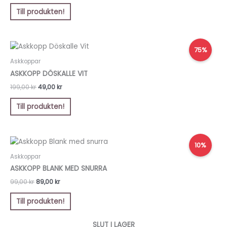
Till produkten!
Det
Det
75%
ursprungliga
nuvarande
priset
priset
Askkoppar
var:
är:
ASKKOPP DÖSKALLE VIT
199,00 kr.
49,00 kr.
199,00
kr
49,00
kr
Till produkten!
Det
Det
10%
ursprungliga
nuvarande
priset
priset
Askkoppar
var:
är:
ASKKOPP BLANK MED SNURRA
99,00 kr.
89,00 kr.
99,00
kr
89,00
kr
Till produkten!
SLUT I LAGER