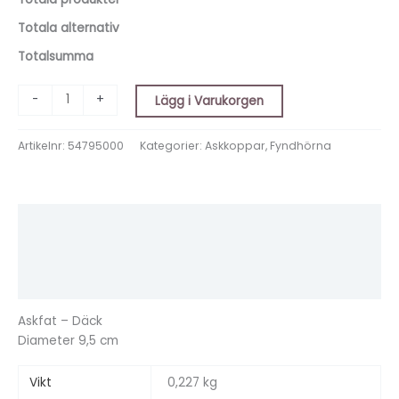
Totala alternativ
Totalsumma
-
+
Lägg i Varukorgen
Artikelnr:
54795000
Kategorier:
Askkoppar
,
Fyndhörna
Beskrivning
Ytterligare information
Recensioner (0)
Askfat – Däck
Diameter 9,5 cm
Vikt
0,227 kg