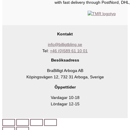
with fast delivery through PostNord, DHL
Kontakt
info@billigtbling.se
Tel:
+46 (0)589 61 10 01
Besöksadress
BraBilligt Arboga AB
Köpingsvägen 12, 732 31 Arboga, Sverige
Öppettider
Vardagar 10-18
Lördagar 12-15