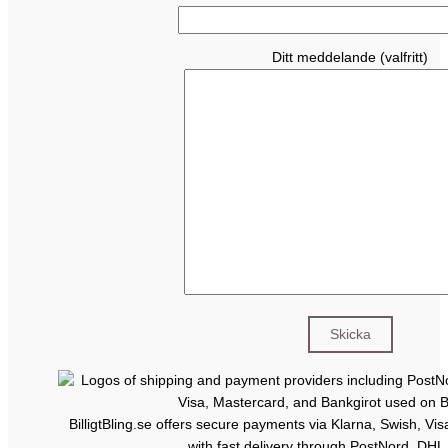
Ditt meddelande (valfritt)
BilligtBling.se offers secure payments via Klarna, Swish, Vi
with fast delivery through PostNord, DHL