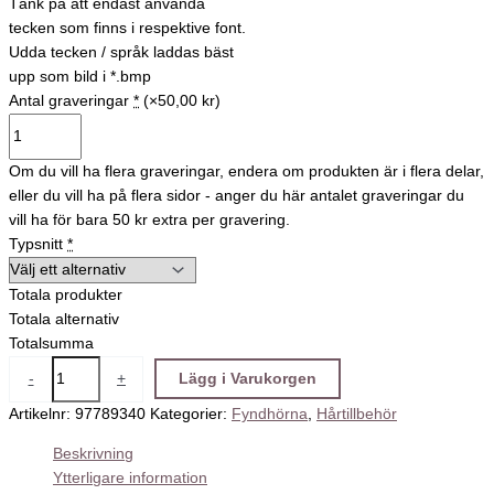
Tänk på att endast använda
tecken som finns i respektive font.
Udda tecken / språk laddas bäst
upp som bild i *.bmp
Antal graveringar
*
(×50,00 kr)
Om du vill ha flera graveringar, endera om produkten är i flera delar,
eller du vill ha på flera sidor - anger du här antalet graveringar du
vill ha för bara 50 kr extra per gravering.
Typsnitt
*
Totala produkter
Totala alternativ
Totalsumma
-
+
Lägg i Varukorgen
Artikelnr:
97789340
Kategorier:
Fyndhörna
,
Hårtillbehör
Beskrivning
Ytterligare information