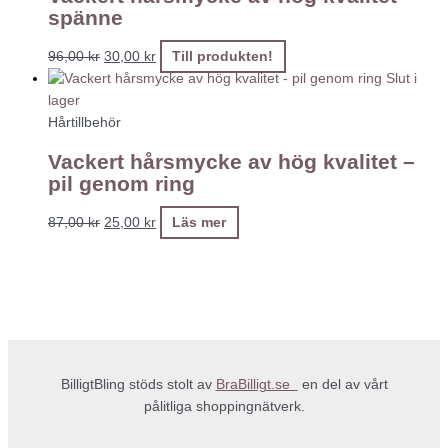
spänne
96,00
kr
30,00
kr
Till produkten!
Slut i
lager
Hårtillbehör
Vackert hårsmycke av hög kvalitet –
pil genom ring
87,00
kr
25,00
kr
Läs mer
BilligtBling stöds stolt av
BraBilligt.se
en del av vårt
pålitliga shoppingnätverk.