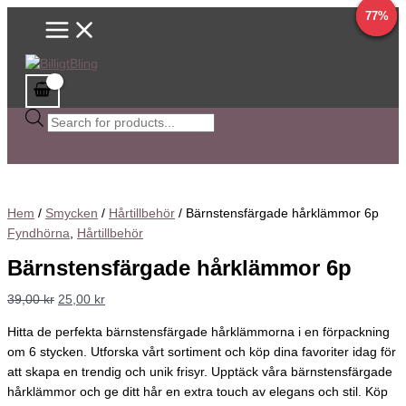
Main
Hoppa
Bärnstensfärgade
Sök
Det
Det
Det
Det
Det
Det
Det
Det
Det
Det
84%
77%
69%
77%
Menu
till
hårklämmor
efter
ursprungliga
ursprungliga
ursprungliga
ursprungliga
ursprungliga
nuvarande
nuvarande
nuvarande
nuvarande
nuvarande
innehåll
6p
produkter
priset
priset
priset
priset
priset
priset
priset
priset
priset
priset
mängd
var:
var:
var:
var:
var:
är:
är:
är:
är:
är:
39,00 kr.
62,00 kr.
88,00 kr.
96,00 kr.
87,00 kr.
25,00 kr.
10,00 kr.
19,90 kr.
30,00 kr.
25,00 kr.
Hem
/
Smycken
/
Hårtillbehör
/ Bärnstensfärgade hårklämmor 6p
Fyndhörna
,
Hårtillbehör
Bärnstensfärgade hårklämmor 6p
39,00
kr
25,00
kr
Hitta de perfekta bärnstensfärgade hårklämmorna i en förpackning
om 6 stycken. Utforska vårt sortiment och köp dina favoriter idag för
att skapa en trendig och unik frisyr. Upptäck våra bärnstensfärgade
hårklämmor och ge ditt hår en extra touch av elegans och stil. Köp