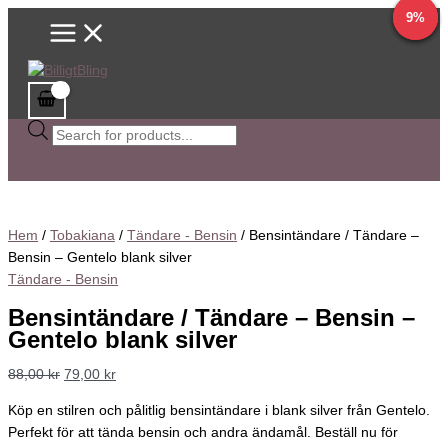
Main
Hoppa
Bensintändare
Sök
Det
Det
Det
Det
Det
Det
Det
Det
Det
Det
28%
50%
9%
9%
Menu
till
/
efter
ursprungliga
ursprungliga
ursprungliga
ursprungliga
ursprungliga
nuvarande
nuvarande
nuvarande
nuvarande
nuvarande
innehåll
Tändare
produkter
priset
priset
priset
priset
priset
priset
priset
priset
priset
priset
-
var:
var:
var:
var:
var:
är:
är:
är:
är:
är:
Bensin
88,00 kr.
98,00 kr.
98,00 kr.
93,50 kr.
123,20 kr.
79,00 kr.
69,00 kr.
49,00 kr.
85,00 kr.
112,00 kr.
-
Gentelo
blank
silver
mängd
Hem
/
Tobakiana
/
Tändare - Bensin
/ Bensintändare / Tändare –
Bensin – Gentelo blank silver
Tändare - Bensin
Bensintändare / Tändare – Bensin –
Gentelo blank silver
88,00
kr
79,00
kr
Köp en stilren och pålitlig bensintändare i blank silver från Gentelo.
Perfekt för att tända bensin och andra ändamål. Beställ nu för