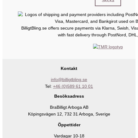
BilligtBling.se offers secure payments via Klarna, Swish, Vi
with fast delivery through PostNord, DHL
Kontakt
info@billigtbling.se
Tel:
+46 (0)589 61 10 01
Besöksadress
BraBilligt Arboga AB
Köpingsvägen 12, 732 31 Arboga, Sverige
Öppettider
Vardagar 10-18