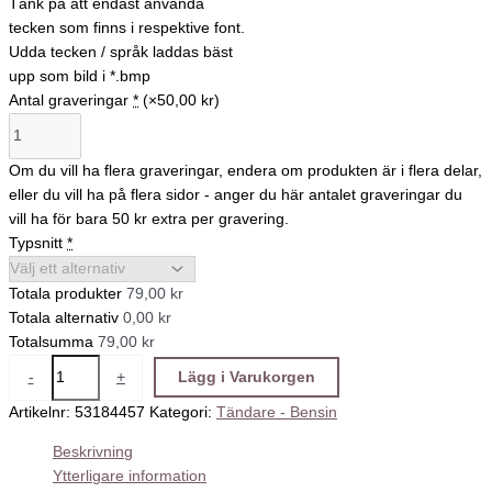
Tänk på att endast använda
tecken som finns i respektive font.
Udda tecken / språk laddas bäst
upp som bild i *.bmp
Antal graveringar
*
(×50,00 kr)
Om du vill ha flera graveringar, endera om produkten är i flera delar,
eller du vill ha på flera sidor - anger du här antalet graveringar du
vill ha för bara 50 kr extra per gravering.
Typsnitt
*
Totala produkter
79,00 kr
Totala alternativ
0,00 kr
Totalsumma
79,00 kr
-
+
Lägg i Varukorgen
Artikelnr:
53184457
Kategori:
Tändare - Bensin
Beskrivning
Ytterligare information