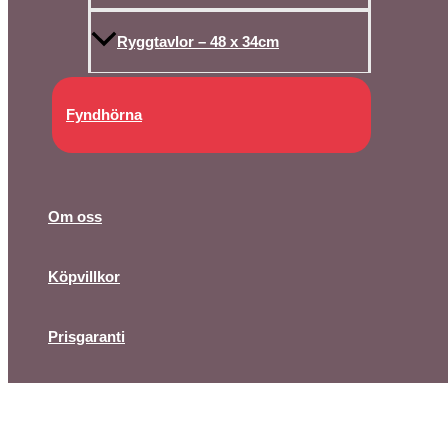
Ryggtavlor – 48 x 34cm
Fyndhörna
Om oss
Köpvillkor
Prisgaranti