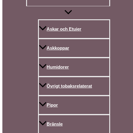
Askar och Etuier
Askkoppar
Humidorer
Övrigt tobaksrelaterat
Pipor
Bränsle