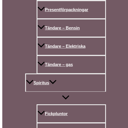
Presentförpackningar
Tändare – Bensin
Tändare – Elektriska
Tändare – gas
Spiritus
Fickpluntor