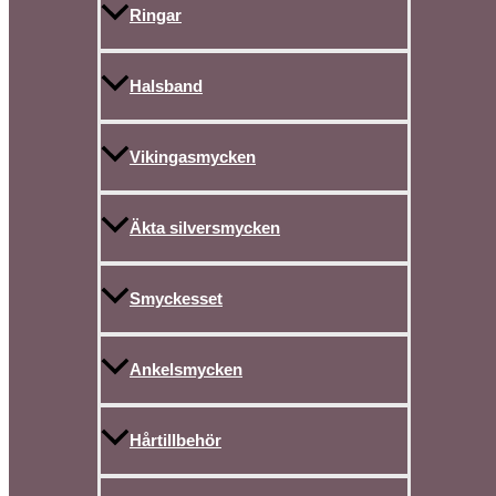
Ringar
Halsband
Vikingasmycken
Äkta silversmycken
Smyckesset
Ankelsmycken
Hårtillbehör