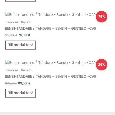
Det
Det
79%
ursprungliga
nuvarande
priset
priset
Tändare - Bensin
var:
är:
BENSINTÄNDARE / TÄNDARE – BENSIN – GENTELO -CAR
99,00 kr.
79,00 kr.
99,00
kr
79,00
kr
Till produkten!
Det
Det
29%
ursprungliga
nuvarande
priset
priset
Tändare - Bensin
var:
är:
BENSINTÄNDARE / TÄNDARE – BENSIN – GENTELO -CAR
97,00 kr.
69,00 kr.
97,00
kr
69,00
kr
Till produkten!