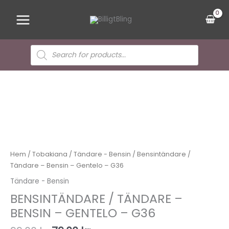
Hoppa
Main
till
Menu
innehåll
Sök
efter
produkter
Det
Det
Bensintändare
ursprungliga
nuvarande
/
priset
priset
Tändare
var:
är:
-
99,00 kr.
79,00 kr.
Bensin
-
Gentelo
-
Hem
/
Tobakiana
/
Tändare - Bensin
/ Bensintändare /
G36
Tändare – Bensin – Gentelo – G36
mängd
Tändare - Bensin
BENSINTÄNDARE / TÄNDARE –
BENSIN – GENTELO – G36