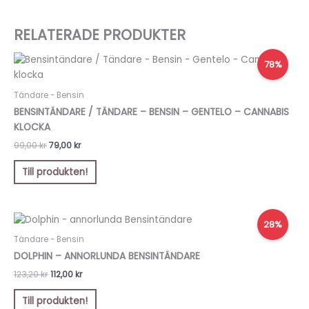
RELATERADE PRODUKTER
Det
Det
78%
ursprungliga
nuvarande
priset
priset
var:
är:
Tändare - Bensin
99,00 kr.
79,00 kr.
BENSINTÄNDARE / TÄNDARE – BENSIN – GENTELO – CANNABIS
KLOCKA
99,00
kr
79,00
kr
Till produkten!
Det
Det
28%
ursprungliga
nuvarande
priset
priset
Tändare - Bensin
var:
är:
DOLPHIN – ANNORLUNDA BENSINTÄNDARE
123,20 kr.
112,00 kr.
123,20
kr
112,00
kr
Till produkten!