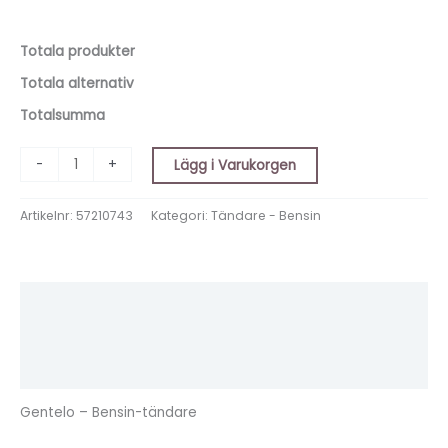
Totala produkter
Totala alternativ
Totalsumma
-
+
Lägg i Varukorgen
Artikelnr:
57210743
Kategori:
Tändare - Bensin
Beskrivning
Ytterligare information
Recensioner (0)
Gentelo – Bensin-tändare