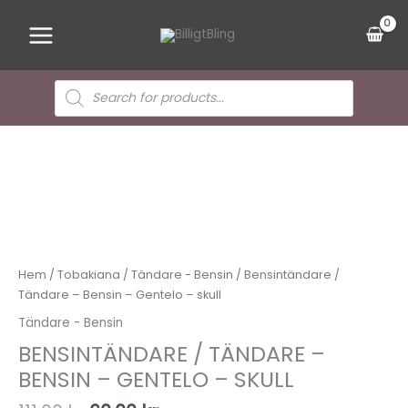
Hoppa
Main
till
Menu
innehåll
Sök
efter
produkter
Det
Det
ursprungliga
nuvarande
priset
priset
var:
är:
111,00 kr.
60,00 kr.
Hem
/
Tobakiana
/
Tändare - Bensin
/ Bensintändare /
Tändare – Bensin – Gentelo – skull
Tändare - Bensin
BENSINTÄNDARE / TÄNDARE –
BENSIN – GENTELO – SKULL