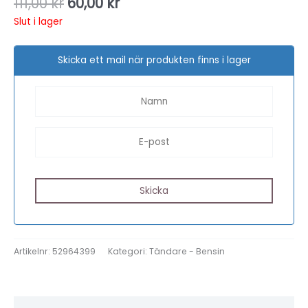
111,00
kr
60,00
kr
Slut i lager
Skicka ett mail när produkten finns i lager
Artikelnr:
52964399
Kategori:
Tändare - Bensin