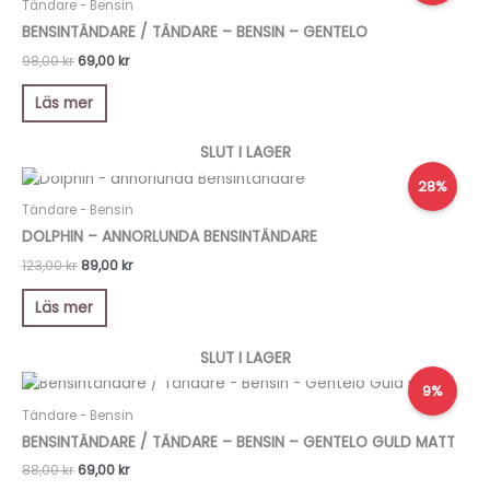
priset
priset
Tändare - Bensin
väljas
var:
är:
BENSINTÄNDARE / TÄNDARE – BENSIN – GENTELO
på
98,00 kr.
69,00 kr.
produktsidan
98,00
kr
69,00
kr
Läs mer
SLUT I LAGER
Det
Det
28%
ursprungliga
nuvarande
priset
priset
Tändare - Bensin
var:
är:
DOLPHIN – ANNORLUNDA BENSINTÄNDARE
123,00 kr.
89,00 kr.
123,00
kr
89,00
kr
Läs mer
SLUT I LAGER
Det
Det
9%
ursprungliga
nuvarande
priset
priset
Tändare - Bensin
var:
är:
BENSINTÄNDARE / TÄNDARE – BENSIN – GENTELO GULD MATT
88,00 kr.
69,00 kr.
88,00
kr
69,00
kr