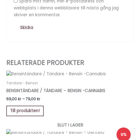
Spara mitt namn, min e-postadress och
webbplats i denna webbläsare till nästa gång jag
skriver en kommentar.
RELATERADE PRODUKTER
Prisintervall:
Den
69,00 kr
här
till
Tändare - Bensin
produkten
79,00 kr
BENSINTÄNDARE / TÄNDARE – BENSIN -CANNABIS
har
69,00
kr
–
79,00
kr
flera
varianter.
Till produkten!
De
olika
SLUT I LAGER
alternativen
Det
Det
9%
kan
ursprungliga
nuvarande