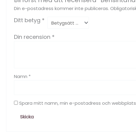
Bli först med att recensera ”Bensintänd
Din e-postadress kommer inte publiceras.
Obligatoris
Ditt betyg
*
Din recension
*
Namn
*
Spara mitt namn, min e-postadress och webbplats i