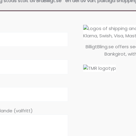
ing stöds stolt av
BraBilligt.se
en del av vårt pålitliga shoppin
BilligtBling.se offers 
Bankgirot, wit
ande (valfritt)