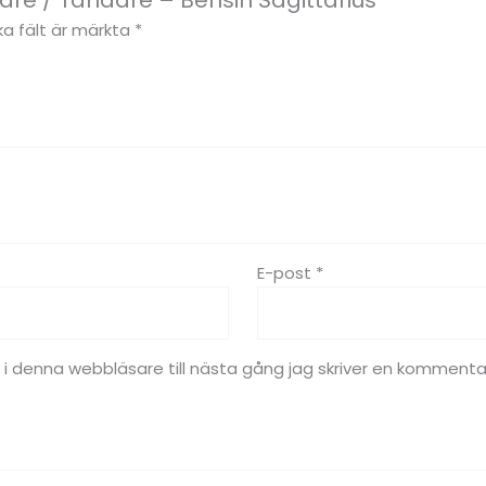
are / Tändare – Bensin Sagittarius”
ka fält är märkta
*
E-post
*
 denna webbläsare till nästa gång jag skriver en kommenta