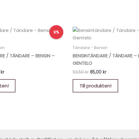
Det
Det
Det
9%
ungliga
nuvarande
ursprungliga
nuvarande
priset
priset
priset
är:
var:
är:
sin
Tändare - Bensin
kr.
69,00 kr.
93,50 kr.
85,00 kr.
E / TÄNDARE – BENSIN –
BENSINTÄNDARE / TÄNDARE – 
GENTELO
0
kr
93,50
kr
85,00
kr
kten!
Till produkten!