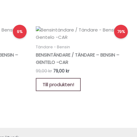
Det
Det
9%
79%
ursprungliga
nuvarande
priset
priset
var:
är:
Tändare - Bensin
99,00 kr.
79,00 kr.
BENSIN –
BENSINTÄNDARE / TÄNDARE – BENSIN –
GENTELO -CAR
99,00
kr
79,00
kr
Till produkten!