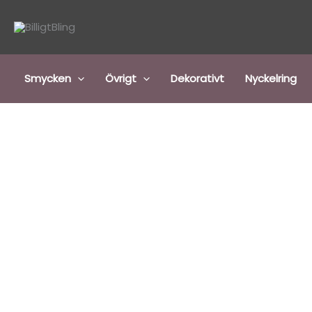
Hoppa
till
innehåll
Smycken
Övrigt
Dekorativt
Nyckelring