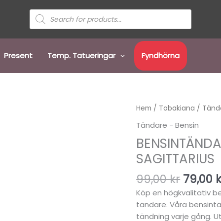
Sök
efter
produkter
Present
Temp. Tatueringar
Fyndhörna
Det
Hem
/
Tobakiana
/
Tända
urspru
Tändare - Bensin
priset
BENSINTÄNDA
var:
99,00 k
SAGITTARIUS
99,00
kr
79,00
k
Köp en högkvalitativ be
tändare. Våra bensintän
tändning varje gång. U