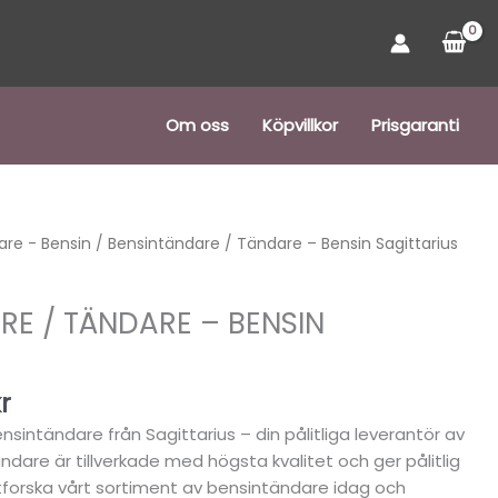
Om oss
Köpvillkor
Prisgaranti
Det
re - Bensin
/ Bensintändare / Tändare – Bensin Sagittarius
ngliga
nuvarande
priset
RE / TÄNDARE – BENSIN
är:
r.
79,00 kr.
r
nsintändare från Sagittarius – din pålitliga leverantör av
dare är tillverkade med högsta kvalitet och ger pålitlig
tforska vårt sortiment av bensintändare idag och