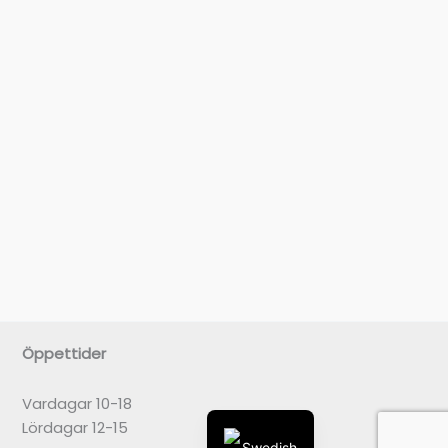
Öppettider
Vardagar 10-18
English
Lördagar 12-15
Swedish