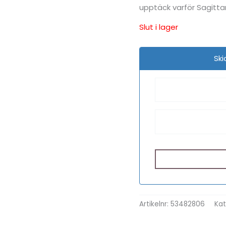
upptäck varför Sagitta
Slut i lager
Ski
Artikelnr:
53482806
Kat