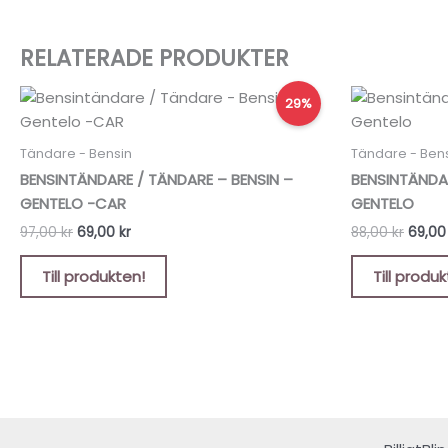
RELATERADE PRODUKTER
Det
Det
Det
29%
ursprungliga
nuvarande
urspr
priset
priset
priset
var:
är:
var:
Tändare - Bensin
Tändare - Ben
97,00 kr.
69,00 kr.
88,00 
BENSINTÄNDARE / TÄNDARE – BENSIN –
BENSINTÄNDAR
GENTELO -CAR
GENTELO
97,00
kr
69,00
kr
88,00
kr
69,0
Till produkten!
Till produ