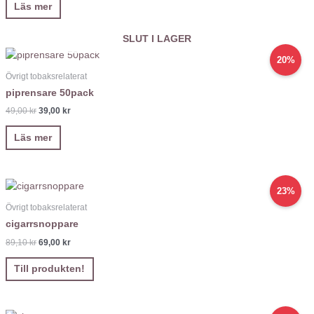
Läs mer
SLUT I LAGER
20%
Övrigt tobaksrelaterat
piprensare 50pack
49,00
kr
39,00
kr
Läs mer
23%
Övrigt tobaksrelaterat
cigarrsnoppare
89,10
kr
69,00
kr
Till produkten!