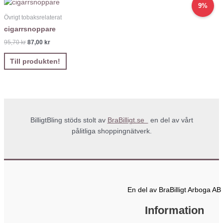
9%
Övrigt tobaksrelaterat
cigarrsnoppare
95,70
kr
87,00
kr
Till produkten!
BilligtBling stöds stolt av
BraBilligt.se
en del av vårt
pålitliga shoppingnätverk.
En del av BraBilligt Arboga AB
Information