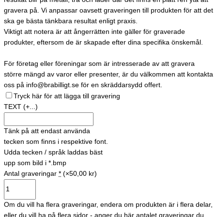
gravera på. Vi anpassar oavsett graveringen till produkten för att det
ska ge bästa tänkbara resultat enligt praxis.
Viktigt att notera är att ångerrätten inte gäller för graverade
produkter, eftersom de är skapade efter dina specifika önskemål.
För företag eller föreningar som är intresserade av att gravera
större mängd av varor eller presenter, är du välkommen att kontakta
oss på info@brabilligt.se för en skräddarsydd offert.
Tryck här för att lägga till gravering
TEXT
(+...)
Tänk på att endast använda
tecken som finns i respektive font.
Udda tecken / språk laddas bäst
upp som bild i *.bmp
Antal graveringar
*
(×50,00 kr)
Om du vill ha flera graveringar, endera om produkten är i flera delar,
eller du vill ha på flera sidor - anger du här antalet graveringar du