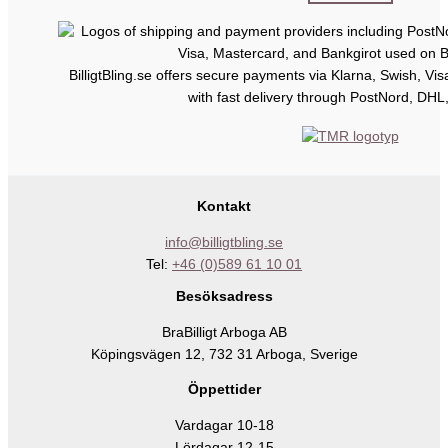
BilligtBling.se offers secure payments via Klarna, Swish, Vi
with fast delivery through PostNord, DHL
Kontakt
info@billigtbling.se
Tel:
+46 (0)589 61 10 01
Besöksadress
BraBilligt Arboga AB
Köpingsvägen 12, 732 31 Arboga, Sverige
Öppettider
Vardagar 10-18
Lördagar 12-15