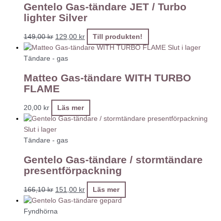
Gentelo Gas-tändare JET / Turbo
lighter Silver
149,00
kr
129,00
kr
Till produkten!
Slut i lager
Tändare - gas
Matteo Gas-tändare WITH TURBO
FLAME
20,00
kr
Läs mer
Slut i lager
Tändare - gas
Gentelo Gas-tändare / stormtändare
presentförpackning
166,10
kr
151,00
kr
Läs mer
Fyndhörna