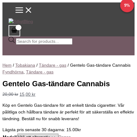
Main
Hoppa
Gentelo
Sök
Det
Det
Det
Det
Prisintervall:
Det
Det
Den
13%
9%
Menu
till
Gas-
efter
ursprungliga
ursprungliga
ursprungliga
nuvarande
10,00 kr
nuvarande
nuvarande
här
innehåll
tändare
produkter
priset
priset
priset
priset
till
priset
priset
produkten
Cannabis
var:
var:
var:
är:
20,00 kr
är:
är:
har
mängd
20,00 kr.
149,00 kr.
166,10 kr.
15,00 kr.
129,00 kr.
151,00 kr.
flera
varianter.
De
olika
alternativen
kan
Hem
/
Tobakiana
/
Tändare - gas
/ Gentelo Gas-tändare Cannabis
väljas
Fyndhörna
,
Tändare - gas
på
Gentelo Gas-tändare Cannabis
produktsidan
20,00
kr
15,00
kr
Köp en Gentelo Gas-tändare för att enkelt tända cigaretter. Vår
pålitliga och hållbara tändare är perfekt för att säkerställa en effektiv
tändning. Beställ nu för snabb leverans!
Lägsta pris senaste 30 dagarna: 15.00kr