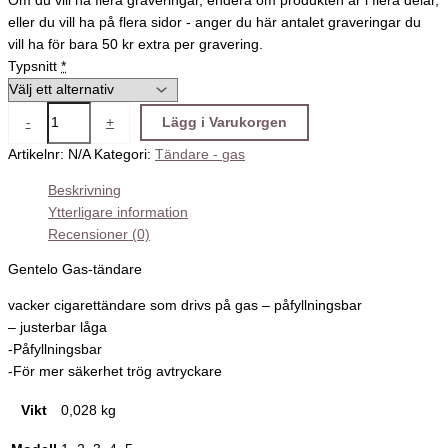
Om du vill ha flera graveringar, endera om produkten är i flera delar,
eller du vill ha på flera sidor - anger du här antalet graveringar du
vill ha för bara 50 kr extra per gravering.
Typsnitt
*
-
+
Lägg i Varukorgen
Artikelnr:
N/A
Kategori:
Tändare - gas
Beskrivning
Ytterligare information
Recensioner (0)
Gentelo Gas-tändare
vacker cigarettändare som drivs på gas – påfyllningsbar
– justerbar låga
-Påfyllningsbar
-För mer säkerhet trög avtryckare
Vikt
0,028 kg