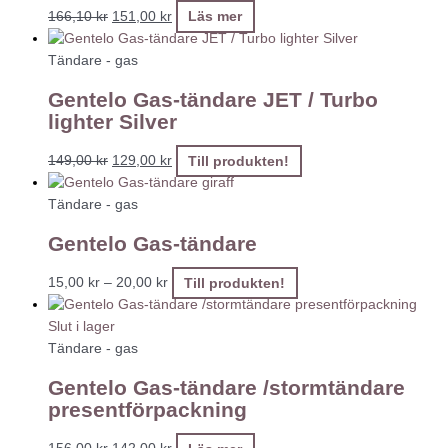
166,10
kr
151,00
kr
Läs mer
Tändare - gas
Gentelo Gas-tändare JET / Turbo
lighter Silver
149,00
kr
129,00
kr
Till produkten!
Tändare - gas
Gentelo Gas-tändare
15,00
kr
–
20,00
kr
Till produkten!
Slut i lager
Tändare - gas
Gentelo Gas-tändare /stormtändare
presentförpackning