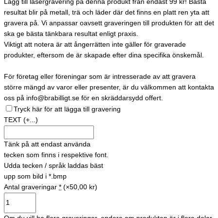
Lägg till lasergravering på denna produkt från endast 99 kr! Bästa
resultat blir på metall, trä och läder där det finns en platt ren yta att
gravera på. Vi anpassar oavsett graveringen till produkten för att det
ska ge bästa tänkbara resultat enligt praxis.
Viktigt att notera är att ångerrätten inte gäller för graverade
produkter, eftersom de är skapade efter dina specifika önskemål.
För företag eller föreningar som är intresserade av att gravera
större mängd av varor eller presenter, är du välkommen att kontakta
oss på info@brabilligt.se för en skräddarsydd offert.
Tryck här för att lägga till gravering
TEXT
(+...)
Tänk på att endast använda
tecken som finns i respektive font.
Udda tecken / språk laddas bäst
upp som bild i *.bmp
Antal graveringar
*
(×50,00 kr)