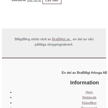
156,00
kr
142,00
kr
Läs mer
BilligtBling stöds stolt av
BraBilligt.se
en del av vårt
pålitliga shoppingnätverk.
En del av BraBilligt Arboga AB
Information
Hem
Webbutik
Köpvillkor