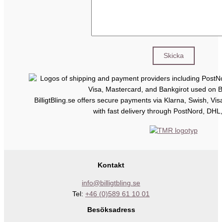
BilligtBling.se offers secure payments via Klarna, Swish, Vi
with fast delivery through PostNord, DHL
Kontakt
info@billigtbling.se
Tel:
+46 (0)589 61 10 01
Besöksadress