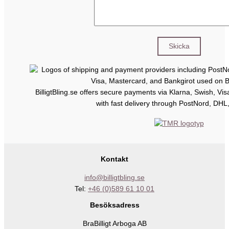
BilligtBling.se offers secure payments via Klarna, Swish, Vi
with fast delivery through PostNord, DHL
Kontakt
info@billigtbling.se
Tel:
+46 (0)589 61 10 01
Besöksadress
BraBilligt Arboga AB