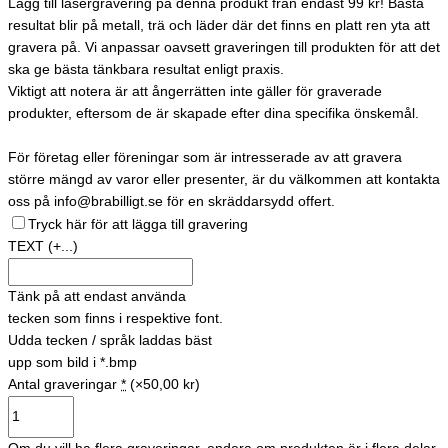
Lägg till lasergravering på denna produkt från endast 99 kr! Bästa
resultat blir på metall, trä och läder där det finns en platt ren yta att
gravera på. Vi anpassar oavsett graveringen till produkten för att det
ska ge bästa tänkbara resultat enligt praxis.
Viktigt att notera är att ångerrätten inte gäller för graverade
produkter, eftersom de är skapade efter dina specifika önskemål.
För företag eller föreningar som är intresserade av att gravera
större mängd av varor eller presenter, är du välkommen att kontakta
oss på info@brabilligt.se för en skräddarsydd offert.
Tryck här för att lägga till gravering
TEXT
(+...)
Tänk på att endast använda
tecken som finns i respektive font.
Udda tecken / språk laddas bäst
upp som bild i *.bmp
Antal graveringar
*
(×50,00 kr)