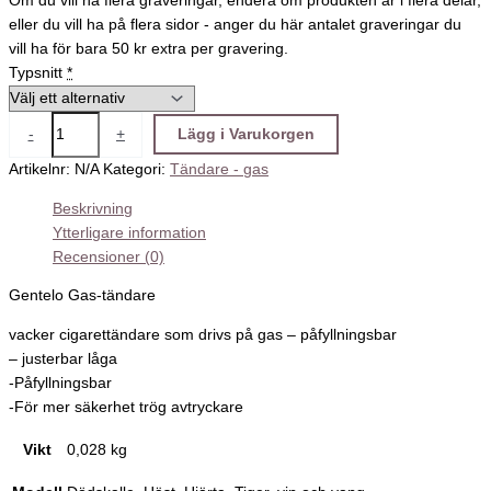
Om du vill ha flera graveringar, endera om produkten är i flera delar,
eller du vill ha på flera sidor - anger du här antalet graveringar du
vill ha för bara 50 kr extra per gravering.
Typsnitt
*
-
+
Lägg i Varukorgen
Artikelnr:
N/A
Kategori:
Tändare - gas
Beskrivning
Ytterligare information
Recensioner (0)
Gentelo Gas-tändare
vacker cigarettändare som drivs på gas – påfyllningsbar
– justerbar låga
-Påfyllningsbar
-För mer säkerhet trög avtryckare
Vikt
0,028 kg