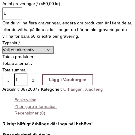
Antal graveringar
*
(×50,00 kr)
Om du vill ha flera graveringar, endera om produkten är i flera delar,
eller du vill ha på flera sidor - anger du här antalet graveringar du
vill ha för bara 50 kr extra per gravering.
Typsnitt
*
Totala produkter
Totala alternativ
Totalsumma
-
+
Lägg i Varukorgen
Artikelnr:
36720877
Kategorier:
Örhängen
,
XiaoTeng
Beskrivning
Ytterligare information
Recensioner (0)
Riktigt häftigt örhänge där inga hål behövs!
Stor och detaljrik drake