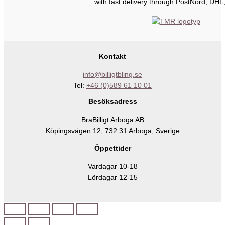
with fast delivery through PostNord, DHL
Kontakt
info@billigtbling.se
Tel:
+46 (0)589 61 10 01
Besöksadress
BraBilligt Arboga AB
Köpingsvägen 12, 732 31 Arboga, Sverige
Öppettider
Vardagar 10-18
Lördagar 12-15