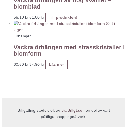
Vackra örhängen av hög kvalitet –
blomblad
56,10
kr
51,00
kr
Till produkten!
Slut i
lager
Örhängen
Vackra örhängen med strasskristaller i
blomform
60,50
kr
34,90
kr
Läs mer
BilligtBling stöds stolt av
BraBilligt.se
en del av vårt
pålitliga shoppingnätverk.