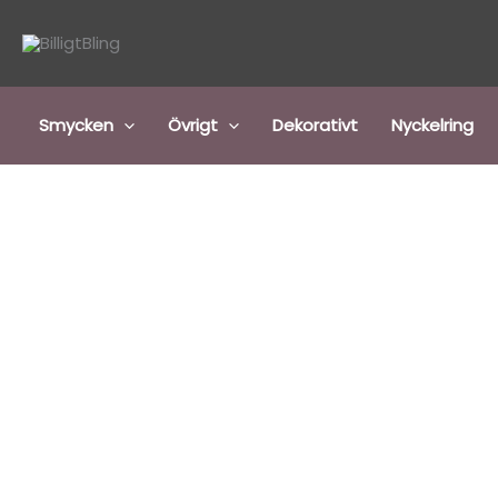
Hoppa
till
innehåll
Smycken
Övrigt
Dekorativt
Nyckelring