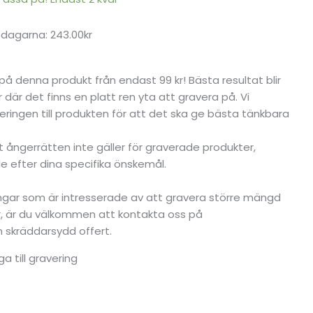
 dagarna: 243.00kr
g på denna produkt från endast 99 kr! Bästa resultat blir
 där det finns en platt ren yta att gravera på. Vi
ringen till produkten för att det ska ge bästa tänkbara
tt ångerrätten inte gäller för graverade produkter,
 efter dina specifika önskemål.
ningar som är intresserade av att gravera större mängd
er, är du välkommen att kontakta oss på
en skräddarsydd offert.
ga till gravering