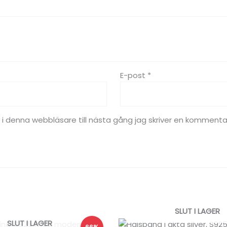
E-post
*
 denna webbläsare till nästa gång jag skriver en kommenta
SLUT I LAGER
Det
Det
Det
SLUT I LAGER