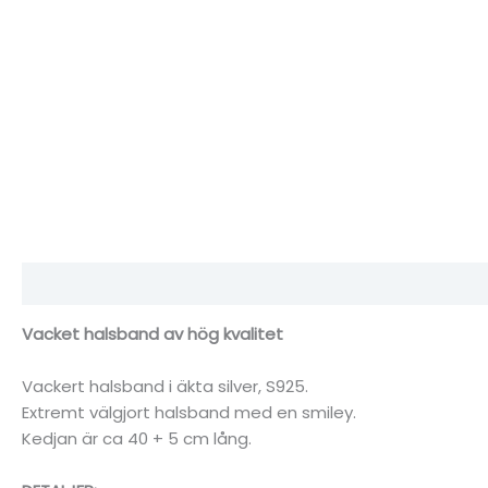
Beskrivning
Ytterligare information
Recensioner (0)
Vacket halsband av hög kvalitet
Vackert halsband i äkta silver, S925.
Extremt välgjort halsband med en smiley.
Kedjan är ca 40 + 5 cm lång.