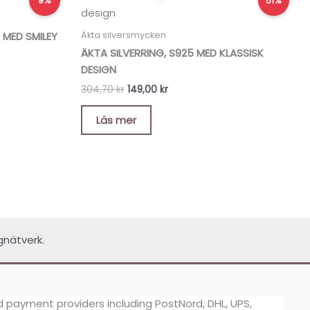
9%
51%
ursprungliga
nuvarande
priset
priset
var:
är:
Äkta silversmycken
 MED SMILEY
304,70 kr.
149,00 kr.
ÄKTA SILVERRING, S925 MED KLASSISK
DESIGN
304,70
kr
149,00
kr
Läs mer
gnätverk.