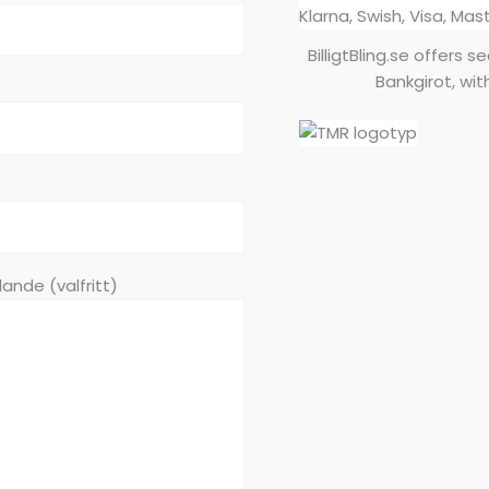
BilligtBling.se offers 
Bankgirot, wit
ande (valfritt)