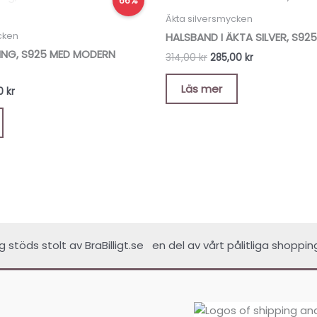
66%
rungliga
nuvarande
ursprungliga
nuvarande
t
priset
priset
priset
Äkta silversmycken
är:
var:
är:
cken
HALSBAND I ÄKTA SILVER, S925
0 kr.
69,90 kr.
314,00 kr.
285,00 kr.
RING, S925 MED MODERN
314,00
kr
285,00
kr
Läs mer
90
kr
ing stöds stolt av
BraBilligt.se
en del av vårt pålitliga shoppin