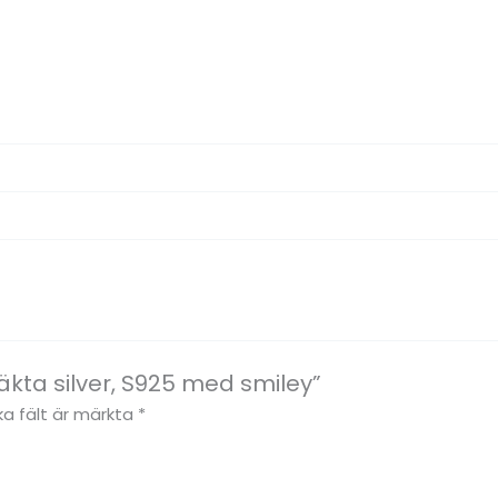
äkta silver, S925 med smiley”
ka fält är märkta
*