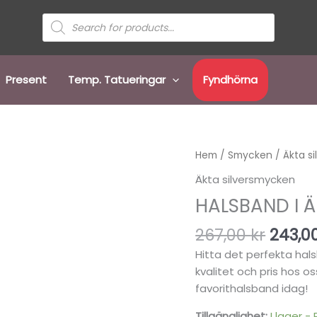
Sök
efter
produkter
Present
Temp. Tatueringar
Fyndhörna
Det
Halsband
Hem
/
Smycken
/
Äkta s
urspr
i
Äkta silversmycken
priset
äkta
HALSBAND I Ä
var:
silver,
267,00
S925
267,00
kr
243,0
med
Hitta det perfekta hal
smiley
kvalitet och pris hos o
mängd
favorithalsband idag!
Tillgänglighet:
I lager -