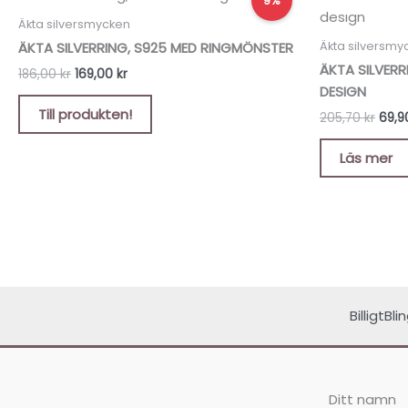
9%
ursprungliga
nuvarande
ursp
priset
priset
prise
Äkta silversmycken
var:
är:
var:
Äkta silversmy
ÄKTA SILVERRING, S925 MED RINGMÖNSTER
186,00 kr.
169,00 kr.
205,7
ÄKTA SILVER
186,00
kr
169,00
kr
DESIGN
Till produkten!
205,70
kr
69,
Läs mer
BilligtBl
Ditt namn