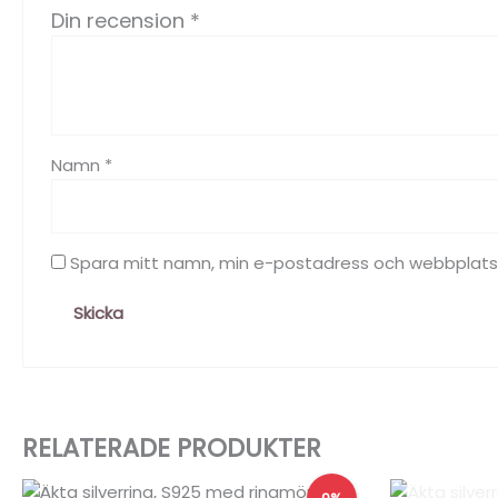
Din recension
*
Namn
*
Spara mitt namn, min e-postadress och webbplats i
RELATERADE PRODUKTER
Det
Det
Det