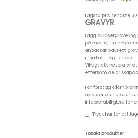
Lägsta pris senaste 30
GRAVYR
Lägg till lasergraverin
på metall, trä och läder
anpassar oavsett grave
resultat enligt praxis.
Viktigt att notera är a
eftersom de är skapade
För företag eller före
av varor eller present
info@brabilligt.se för 
Tryck här för att läg
Totala produkter