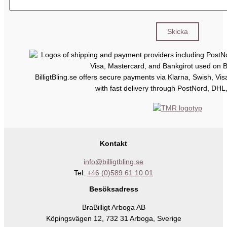
BilligtBling.se offers secure payments via Klarna, Swish, Vi
with fast delivery through PostNord, DHL
Kontakt
info@billigtbling.se
Tel:
+46 (0)589 61 10 01
Besöksadress
BraBilligt Arboga AB
Köpingsvägen 12, 732 31 Arboga, Sverige