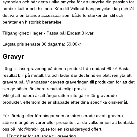
symbolen och bär detta unika smycke för att uttrycka din passion för
nordisk kultur och historia. Köp ditt Valknut-hängsmycke idag och låt
det vara en talande accessoar som både förstärker din stil och
berättar en historisk berättelse.
Tillgänglighet:
I lager - Passa på! Endast 3 kvar
Lägsta pris senaste 30 dagarna: 59.00kr
Gravyr
Lägg till lasergravering på denna produkt från endast 99 kr! Bästa
resultat blir på metall, trä och läder där det finns en platt ren yta att
gravera på. Vi anpassar oavsett graveringen till produkten för att det
ska ge bästa tänkbara resultat enligt praxis.
Viktigt att notera är att ångerrätten inte gäller för graverade
produkter, eftersom de är skapade efter dina specifika önskemål.
För företag eller föreningar som är intresserade av att gravera
större mängd av varor eller presenter, är du välkommen att kontakta
oss på info@brabilligt.se för en skräddarsydd offert.
Tryck här för att lägga till gravering