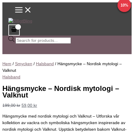
Main
Hoppa
Hängsmycke
Sök
Det
Det
Det
Det
Det
Det
Det
Det
Det
Det
42%
10%
9%
9%
Menu
till
-
efter
ursprungliga
ursprungliga
ursprungliga
ursprungliga
ursprungliga
nuvarande
nuvarande
nuvarande
nuvarande
nuvarande
innehåll
Nordisk
produkter
priset
priset
priset
priset
priset
priset
priset
priset
priset
priset
mytologi
var:
var:
var:
var:
var:
är:
är:
är:
är:
är:
-
199,00 kr.
56,00 kr.
55,00 kr.
77,00 kr.
77,00 kr.
59,00 kr.
51,00 kr.
50,00 kr.
44,90 kr.
69,00 kr.
Valknut
mängd
Hem
/
Smycken
/
Halsband
/ Hängsmycke – Nordisk mytologi –
Valknut
Halsband
Hängsmycke – Nordisk mytologi –
Valknut
199,00
kr
59,00
kr
Hängsmycke med nordisk mytologi och Valknut – Utforska vår
kollektion av vackra och symboliska hängsmycken inspirerade av
nordisk mytologi och Valknut. Upptäck betydelsen bakom Valknut-