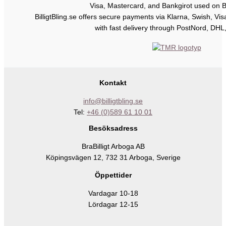
BilligtBling.se offers secure payments via Klarna, Swish, Vi
with fast delivery through PostNord, DHL
Kontakt
info@billigtbling.se
Tel:
+46 (0)589 61 10 01
Besöksadress
BraBilligt Arboga AB
Köpingsvägen 12, 732 31 Arboga, Sverige
Öppettider
Vardagar 10-18
Lördagar 12-15