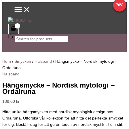
Main
Hoppa
Sök
Det
Det
Det
Det
Det
Det
Det
Det
15%
70%
11%
9%
Menu
till
efter
ursprungliga
ursprungliga
ursprungliga
ursprungliga
nuvarande
nuvarande
nuvarande
nuvarande
innehåll
produkter
priset
priset
priset
priset
priset
priset
priset
priset
var:
var:
var:
var:
är:
är:
är:
är:
69,00 kr.
69,00 kr.
99,00 kr.
67,00 kr.
63,00 kr.
59,00 kr.
89,00 kr.
20,00 kr.
Hem
/
Smycken
/
Halsband
/ Hängsmycke – Nordisk mytologi –
Ordalruna
Halsband
Hängsmycke – Nordisk mytologi –
Ordalruna
189,00
kr
Hitta unika hängsmycken med nordisk mytologisk design hos
Ordalruna. Utforska vår kollektion för att hitta det perfekta smycket
för dig. Beställ idag för att ge en touch av nordisk mystik till din stil.