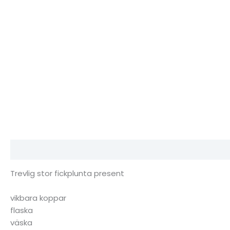
Beskrivning
Ytterligare information
Recensioner (0)
Trevlig stor fickplunta present
vikbara koppar
flaska
väska