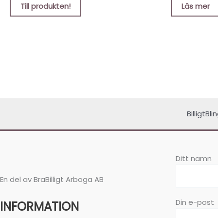
Till produkten!
Läs mer
BilligtBl
Ditt namn
En del av BraBilligt Arboga AB
Din e-post
INFORMATION