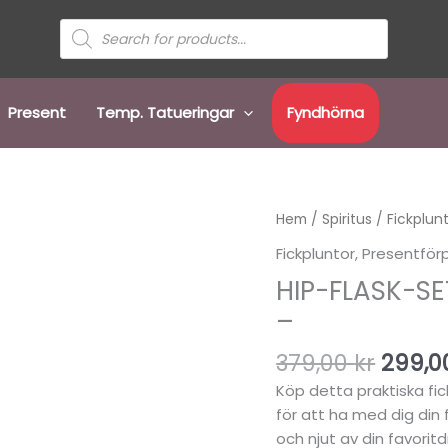
Sök
efter
produkter
Present
Temp. Tatueringar
Fyndhörna
Det
Hip-
Hem
/
Spiritus
/
Fickplun
urspr
flask-
Fickpluntor
,
Presentförp
priset
set
HIP-FLASK-SE
var:
-
379,00
–
fickplunta
-
379,00
kr
299,
530
ml
Köp detta praktiska fi
/
för att ha med dig din fa
18
och njut av din favoritd