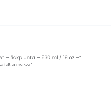
t – fickplunta – 530 ml / 18 oz –”
ka fält är märkta
*