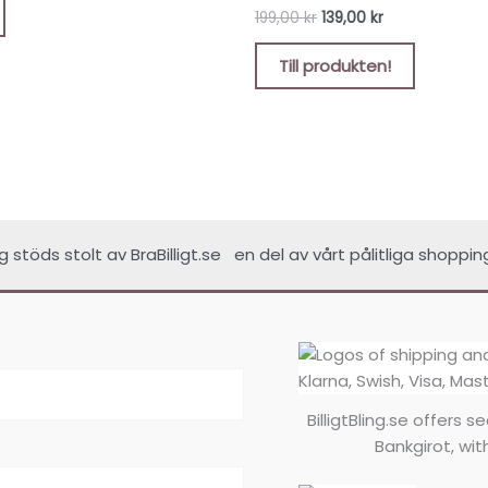
199,00
kr
139,00
kr
Till produkten!
ing stöds stolt av
BraBilligt.se
en del av vårt pålitliga shoppin
BilligtBling.se offers 
Bankgirot, wit