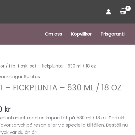
Om oss
Köpvillkor
Prisgaranti
Det
tor
/ Hip-flask-set – fickplunta – 530 ml / 18 oz –
ungliga
nuvarande
ackningar Spiritus
priset
T – FICKPLUNTA – 530 ML / 18 OZ
är:
 kr.
299,00 kr.
00
kr
ckplunta-set med en kapacitet på 530 ml / 18 oz. Perfekt
voritdryck på resan eller vid speciella tillfällen. Beställ nu
ryck var du än är!