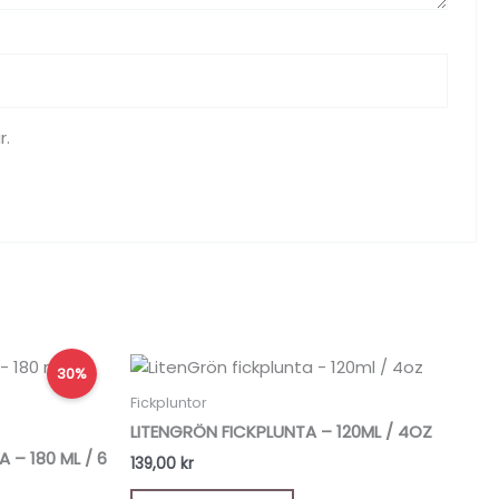
r.
30%
Fickpluntor
LITENGRÖN FICKPLUNTA – 120ML / 4OZ
 – 180 ML / 6
139,00
kr