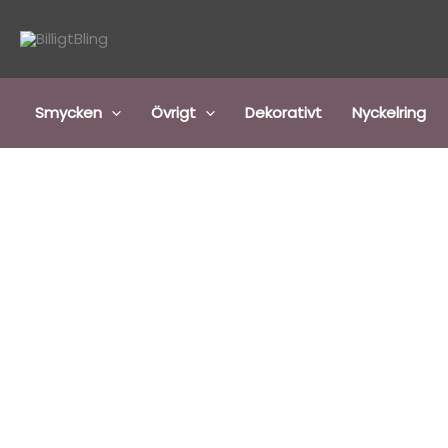
Hoppa
till
innehåll
Smycken
Övrigt
Dekorativt
Nyckelring