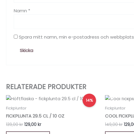
Namn
*
Spara mitt namn, min e-postadress och webbplats i
RELATERADE PRODUKTER
Det
Det
Det
14%
ursprungliga
nuvarande
urspr
priset
priset
prise
Fickpluntor
Fickpluntor
var:
är:
var:
FICKPLUNTA 29.5 CL / 10 OZ
COOL FICKPLU
139,00 kr.
129,00 kr.
149,0
139,00
kr
129,00
kr
149,00
kr
129,