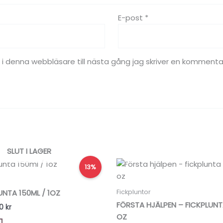
E-post
*
 denna webbläsare till nästa gång jag skriver en kommenta
SLUT I LAGER
Det
Det
Det
13%
ungliga
nuvarande
ursprungliga
nuvarande
t
priset
priset
priset
är:
var:
är:
Fickpluntor
NTA 150ML / 1OZ
0 kr.
129,00 kr.
199,00 kr.
139,00 kr.
FÖRSTA HJÄLPEN – FICKPLUNTA
00
kr
OZ