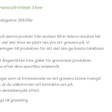
 Passa på! Endast 3 kvar
 dagarna: 299.00kr
g på denna produkt från endast 99 kr! Bästa resultat blir
 där det finns en platt ren yta att gravera på. Vi
ringen till produkten för att det ska ge bästa tänkbara
tt ångerrätten inte gäller för graverade produkter,
 efter dina specifika önskemål.
ningar som är intresserade av att gravera större mängd
er, är du välkommen att kontakta oss på
en skräddarsydd offert.
ga till gravering