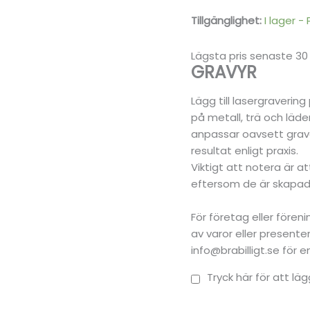
oz
Tillgänglighet:
I lager -
-
mängd
Lägsta pris senaste 30
GRAVYR
Lägg till lasergraverin
på metall, trä och läder
anpassar oavsett grave
resultat enligt praxis.
Viktigt att notera är a
eftersom de är skapade
För företag eller före
av varor eller present
info@brabilligt.se för 
Tryck här för att läg