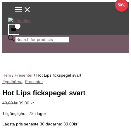
Main
Hoppa
Hot
Sök
Det
Det
Det
Det
50%
Menu
till
Lips
efter
ursprungliga
ursprungliga
nuvarande
nuvarande
innehåll
fickspegel
produkter
priset
priset
priset
priset
svart
var:
var:
är:
är:
mängd
49,00 kr.
299,00 kr.
39,00 kr.
149,00 kr.
Hem
/
Presenter
/ Hot Lips fickspegel svart
Fyndhörna
,
Presenter
Hot Lips fickspegel svart
49,00
kr
39,00
kr
Tillgänglighet:
73 i lager
Lägsta pris senaste 30 dagarna: 39.00kr