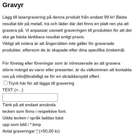
Gravyr
Lägg till lasergravering på denna produkt från endast 99 kr! Bästa
resultat blir på metall, trä och läder där det finns en platt ren yta att
gravera på. Vi anpassar oavsett graveringen till produkten för att det
ska ge bästa tänkbara resultat enligt praxis.
Viktigt att notera är att ångerrätten inte gäller för graverade
produkter, eftersom de är skapade efter dina specifika önskemål.
För företag eller föreningar som är intresserade av att gravera
större mängd av varor eller presenter, är du välkommen att kontakta
oss på info@brabilligt.se för en skräddarsydd offert.
Tryck här för att lägga till gravering
TEXT
(+...)
Tänk på att endast använda
tecken som finns i respektive font.
Udda tecken / språk laddas bäst
upp som bild i *.bmp
Antal graveringar
*
(×50,00 kr)