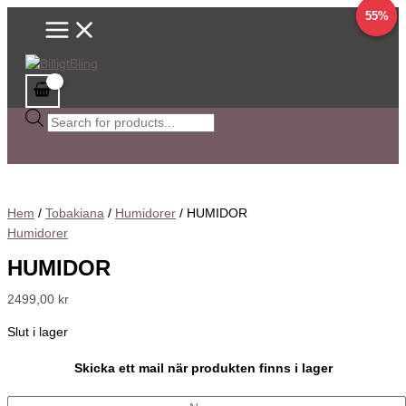
Main
Hoppa
Sök
Det
Det
Det
Det
17%
55%
Menu
till
efter
ursprungliga
ursprungliga
nuvarande
nuvarande
innehåll
produkter
priset
priset
priset
priset
var:
var:
är:
är:
1199,00 kr.
1995,00 kr.
995,00 kr.
999,00 kr.
Hem
/
Tobakiana
/
Humidorer
/ HUMIDOR
Humidorer
HUMIDOR
2499,00
kr
Slut i lager
Skicka ett mail när produkten finns i lager