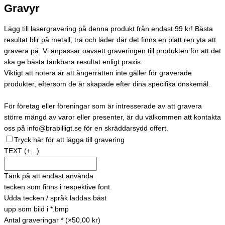
Gravyr
Lägg till lasergravering på denna produkt från endast 99 kr! Bästa
resultat blir på metall, trä och läder där det finns en platt ren yta att
gravera på. Vi anpassar oavsett graveringen till produkten för att det
ska ge bästa tänkbara resultat enligt praxis.
Viktigt att notera är att ångerrätten inte gäller för graverade
produkter, eftersom de är skapade efter dina specifika önskemål.
För företag eller föreningar som är intresserade av att gravera
större mängd av varor eller presenter, är du välkommen att kontakta
oss på info@brabilligt.se för en skräddarsydd offert.
Tryck här för att lägga till gravering
TEXT
(+...)
Tänk på att endast använda
tecken som finns i respektive font.
Udda tecken / språk laddas bäst
upp som bild i *.bmp
Antal graveringar
*
(×50,00 kr)