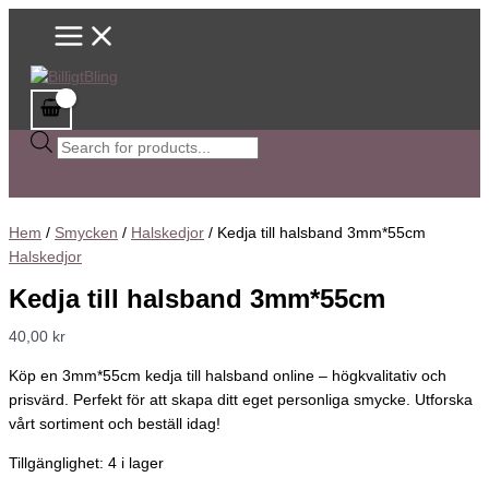
Main
Hoppa
Kedja
Sök
Menu
till
till
efter
innehåll
halsband
produkter
3mm*55cm
mängd
Hem
/
Smycken
/
Halskedjor
/ Kedja till halsband 3mm*55cm
Halskedjor
Kedja till halsband 3mm*55cm
40,00
kr
Köp en 3mm*55cm kedja till halsband online – högkvalitativ och
prisvärd. Perfekt för att skapa ditt eget personliga smycke. Utforska
vårt sortiment och beställ idag!
Tillgänglighet:
4 i lager