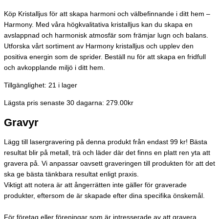
Köp Kristalljus för att skapa harmoni och välbefinnande i ditt hem –
Harmony. Med våra högkvalitativa kristalljus kan du skapa en
avslappnad och harmonisk atmosfär som främjar lugn och balans.
Utforska vårt sortiment av Harmony kristalljus och upplev den
positiva energin som de sprider. Beställ nu för att skapa en fridfull
och avkopplande miljö i ditt hem.
Tillgänglighet:
21 i lager
Lägsta pris senaste 30 dagarna: 279.00kr
Gravyr
Lägg till lasergravering på denna produkt från endast 99 kr! Bästa
resultat blir på metall, trä och läder där det finns en platt ren yta att
gravera på. Vi anpassar oavsett graveringen till produkten för att det
ska ge bästa tänkbara resultat enligt praxis.
Viktigt att notera är att ångerrätten inte gäller för graverade
produkter, eftersom de är skapade efter dina specifika önskemål.
För företag eller föreningar som är intresserade av att gravera