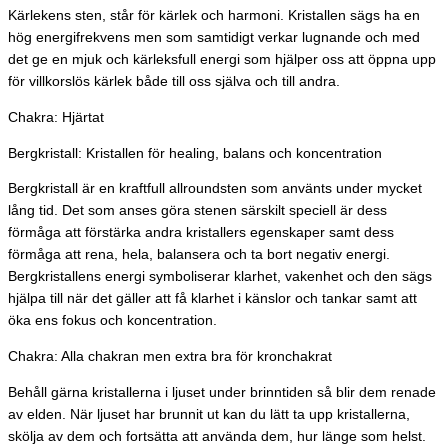
Kärlekens sten, står för kärlek och harmoni. Kristallen sägs ha en
hög energifrekvens men som samtidigt verkar lugnande och med
det ge en mjuk och kärleksfull energi som hjälper oss att öppna upp
för villkorslös kärlek både till oss själva och till andra.
Chakra: Hjärtat
Bergkristall: Kristallen för healing, balans och koncentration
Bergkristall är en kraftfull allroundsten som använts under mycket
lång tid. Det som anses göra stenen särskilt speciell är dess
förmåga att förstärka andra kristallers egenskaper samt dess
förmåga att rena, hela, balansera och ta bort negativ energi.
Bergkristallens energi symboliserar klarhet, vakenhet och den sägs
hjälpa till när det gäller att få klarhet i känslor och tankar samt att
öka ens fokus och koncentration.
Chakra: Alla chakran men extra bra för kronchakrat
Behåll gärna kristallerna i ljuset under brinntiden så blir dem renade
av elden. När ljuset har brunnit ut kan du lätt ta upp kristallerna,
skölja av dem och fortsätta att använda dem, hur länge som helst.