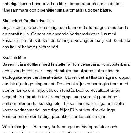
naturliga ljusen brinner vid en lägre temperatur så sprids doften
långsammare och bibehåller sina aromatiska dofter bättre.
Skötselråd för ditt kristalljus
Soja- och rapsvax är naturliga och brinner därför något annorlunda
än paraffinljus. Genom att använda Vedaprodukters ljus med
kristaller i på rätt sätt kan du förlänga livslängden på ljuset. Kontakta
oss ifall ni behöver skötselråd.
Kvalitetslöfte
Basen i våra doftljus med kristaller är förnyelsebara, komposterbara
och levande resurser – vegetabiliska matoljor som är antingen
ekologiska eller certifierat etiska. Utöver detta tillsätts några droppar
eterisk olja. Ingenting annat. De eteriska ljusen har tagits fram med
stor omtanke om miljö, etik och förstås kvalité. Resultatet är en
vegetabilisk, produkt för aromaterapi, utan vare sig parabener,
sulfater eller andra konstigheter. Ljusen innehåller inga artificiella
konserveringsmedel, samtliga följer EUs strikta direktiv. Inga
komponenter eller färdiga produkter har testats på djur.
Vårt kristalljus – Harmony är framtaget av Vedaprodukter och