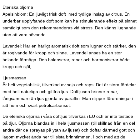
Eteriska oljorna
Apelsinblom: En ljuvligt frisk doft med tydliga inslag av citrus. En
underbar upplyftande doft som kan ha stimulerande effekt på sinnet
samtidigt som den rekommenderas vid stress. Den känns lugnande
utan att vara sövande.
Lavendel: Har en härligt aromatisk doft som lugnar och stärker, den
är rogivande för kropp och sinne. Lavendel anses ha en stor
helande förmåga. Den balanserar, renar och harmoniserar både
kropp och själ,
Ljusmassan
Är helt vegetabilisk, tillverkad av soja och raps. Det är stora fördelar
med helt naturliga och giftfria ljus. Doftljusen brinner renar,
långsammare än ljus gjorda av paraffin. Man slipper föroreningar i
sitt hem och svart petrolcarbonsot.
De eteriska oljorna i våra doftljus tillverkas i EU och är inte testade
på djur. Oljorna blandas in i hela ljusmassan (till skillnad från en del
andra där de sprayas på ytan av ljuset) och doftar därmed gott och
lagom mycket ända ner till sista brinntimmen. I och med att de