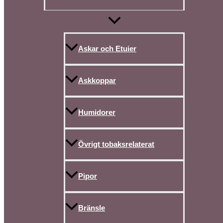
Askar och Etuier
Askkoppar
Humidorer
Övrigt tobaksrelaterat
Pipor
Bränsle