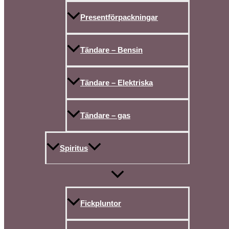
Presentförpackningar
Tändare – Bensin
Tändare – Elektriska
Tändare – gas
Spiritus
Fickpluntor