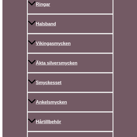
Ringar
Halsband
Vikingasmycken
Äkta silversmycken
Smyckesset
Ankelsmycken
Hårtillbehör