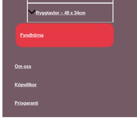
Ryggtavlor – 48 x 34cm
Fyndhörna
Om oss
Köpvillkor
Prisgaranti