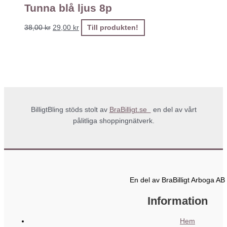
Tunna blå ljus 8p
38,00
kr
29,00
kr
Till produkten!
BilligtBling stöds stolt av
BraBilligt.se
en del av vårt
pålitliga shoppingnätverk.
En del av BraBilligt Arboga AB
Information
Hem