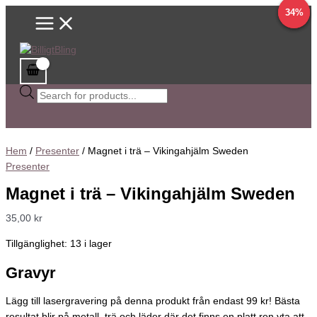
Main
Hoppa
Magnet
Sök
Det
Det
Det
Det
Det
Det
80%
50%
34%
Menu
till
i
efter
ursprungliga
ursprungliga
ursprungliga
nuvarande
nuvarande
nuvarande
innehåll
trä
produkter
priset
priset
priset
priset
priset
priset
-
var:
var:
var:
är:
är:
är:
Vikingahjälm
99,00 kr.
38,00 kr.
198,00 kr.
20,00 kr.
29,00 kr.
99,00 kr.
Sweden
mängd
Hem
/
Presenter
/ Magnet i trä – Vikingahjälm Sweden
Presenter
Magnet i trä – Vikingahjälm Sweden
35,00
kr
Tillgänglighet:
13 i lager
Gravyr
Lägg till lasergravering på denna produkt från endast 99 kr! Bästa
resultat blir på metall, trä och läder där det finns en platt ren yta att