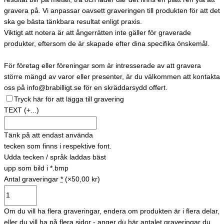
gravera på. Vi anpassar oavsett graveringen till produkten för att det
ska ge bästa tänkbara resultat enligt praxis.
Viktigt att notera är att ångerrätten inte gäller för graverade
produkter, eftersom de är skapade efter dina specifika önskemål.
För företag eller föreningar som är intresserade av att gravera
större mängd av varor eller presenter, är du välkommen att kontakta
oss på info@brabilligt.se för en skräddarsydd offert.
Tryck här för att lägga till gravering
TEXT
(+...)
Tänk på att endast använda
tecken som finns i respektive font.
Udda tecken / språk laddas bäst
upp som bild i *.bmp
Antal graveringar
*
(×50,00 kr)
Om du vill ha flera graveringar, endera om produkten är i flera delar,
eller du vill ha på flera sidor - anger du här antalet graveringar du