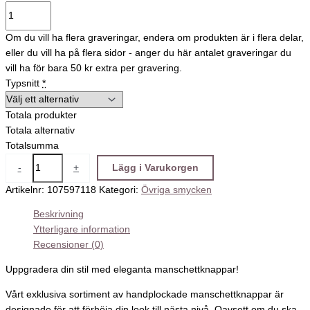
Om du vill ha flera graveringar, endera om produkten är i flera delar,
eller du vill ha på flera sidor - anger du här antalet graveringar du
vill ha för bara 50 kr extra per gravering.
Typsnitt
*
Totala produkter
Totala alternativ
Totalsumma
-
+
Lägg i Varukorgen
Artikelnr:
107597118
Kategori:
Övriga smycken
Beskrivning
Ytterligare information
Recensioner (0)
Uppgradera din stil med eleganta manschettknappar!
Vårt exklusiva sortiment av handplockade manschettknappar är
designade för att förhöja din look till nästa nivå. Oavsett om du ska