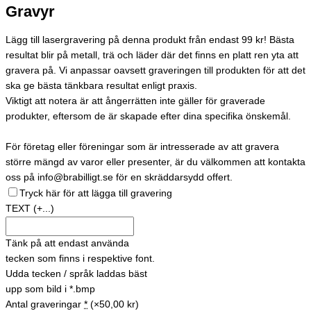
Gravyr
Lägg till lasergravering på denna produkt från endast 99 kr! Bästa
resultat blir på metall, trä och läder där det finns en platt ren yta att
gravera på. Vi anpassar oavsett graveringen till produkten för att det
ska ge bästa tänkbara resultat enligt praxis.
Viktigt att notera är att ångerrätten inte gäller för graverade
produkter, eftersom de är skapade efter dina specifika önskemål.
För företag eller föreningar som är intresserade av att gravera
större mängd av varor eller presenter, är du välkommen att kontakta
oss på info@brabilligt.se för en skräddarsydd offert.
Tryck här för att lägga till gravering
TEXT
(+...)
Tänk på att endast använda
tecken som finns i respektive font.
Udda tecken / språk laddas bäst
upp som bild i *.bmp
Antal graveringar
*
(×50,00 kr)