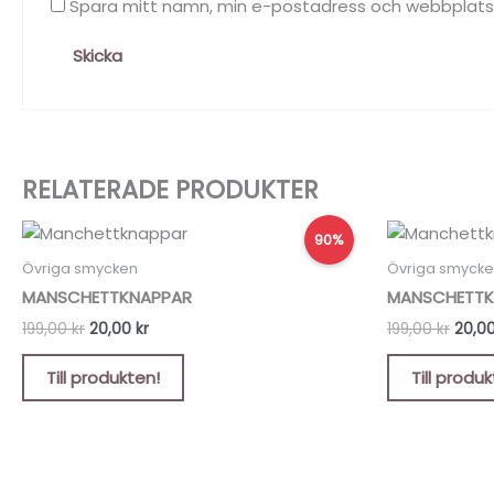
Spara mitt namn, min e-postadress och webbplats i
RELATERADE PRODUKTER
Det
Det
Det
90%
ursprungliga
nuvarande
urspr
priset
priset
prise
Övriga smycken
Övriga smyck
var:
är:
var:
MANSCHETTKNAPPAR
MANSCHETTK
199,00 kr.
20,00 kr.
199,00
199,00
kr
20,00
kr
199,00
kr
20,0
Till produkten!
Till produ