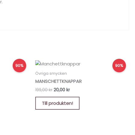
r.
Det
Det
90%
90%
ursprungliga
nuvarande
priset
priset
Övriga smycken
var:
är:
MANSCHETTKNAPPAR
199,00 kr.
20,00 kr.
199,00
kr
20,00
kr
Till produkten!