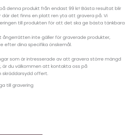
g på denna produkt från endast 99 kr! Bästa resultat blir
 där det finns en platt ren yta att gravera på. Vi
ringen till produkten för att det ska ge bästa tänkbara
tt ångerrätten inte gäller för graverade produkter,
 efter dina specifika önskemål.
ningar som är intresserade av att gravera större mängd
er, är du välkommen att kontakta oss på
en skräddarsydd offert.
ga till gravering