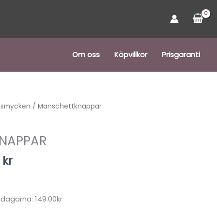
Om oss
Köpvillkor
Prisgaranti
Det
 smycken
/ Manschettknappar
ungliga
nuvarande
priset
NAPPAR
är:
kr.
149,00 kr.
0
kr
r
 dagarna: 149.00kr