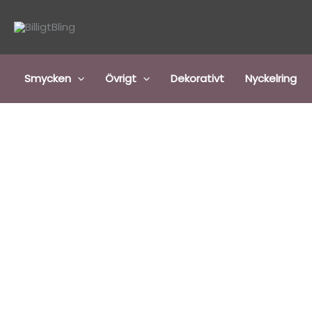
Hoppa
till
innehåll
Smycken
Övrigt
Dekorativt
Nyckelring