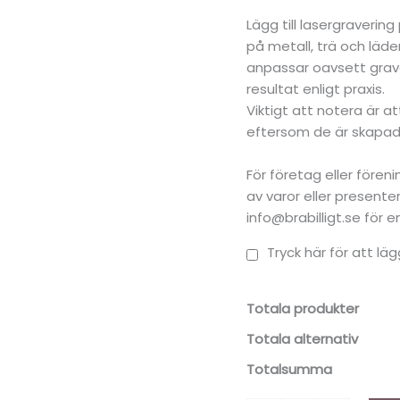
Lägg till lasergraverin
på metall, trä och läder
anpassar oavsett grave
resultat enligt praxis.
Viktigt att notera är a
eftersom de är skapade
För företag eller före
av varor eller present
info@brabilligt.se för 
Tryck här för att läg
Totala produkter
Totala alternativ
Totalsumma