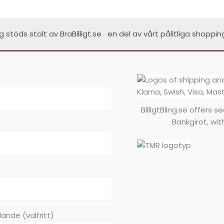
ing stöds stolt av
BraBilligt.se
en del av vårt pålitliga shoppin
BilligtBling.se offers 
Bankgirot, wit
ande (valfritt)