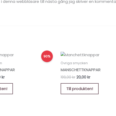
 denna webbläsare till nästa gång jag skriver en kommenta
Det
Det
Det
90%
ungliga
nuvarande
ursprungliga
nuvarande
t
priset
priset
priset
en
Övriga smycken
är:
var:
är:
NAPPAR
MANSCHETTKNAPPAR
 kr.
20,00 kr.
199,00 kr.
20,00 kr.
0
kr
199,00
kr
20,00
kr
kten!
Till produkten!