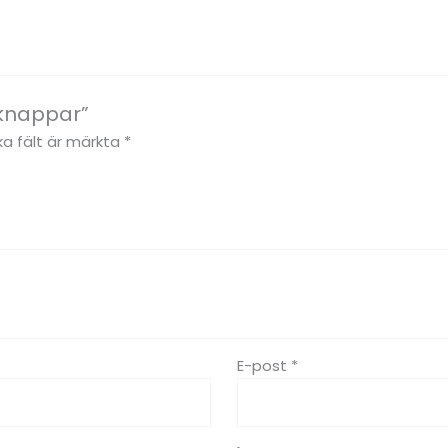
tknappar”
ka fält är märkta
*
E-post
*