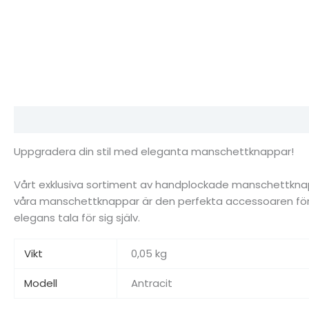
Beskrivning
Ytterligare information
Recensioner (0)
Uppgradera din stil med eleganta manschettknappar!
Vårt exklusiva sortiment av handplockade manschettknappar
våra manschettknappar är den perfekta accessoaren för att
elegans tala för sig själv.
Vikt
0,05 kg
Modell
Antracit