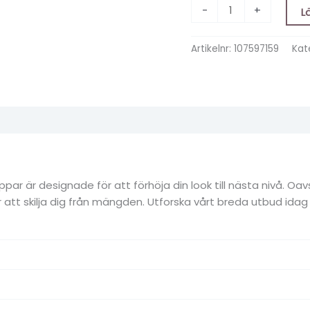
-
+
L
Artikelnr:
107597159
Kat
 är designade för att förhöja din look till nästa nivå. Oavse
 skilja dig från mängden. Utforska vårt breda utbud idag och 