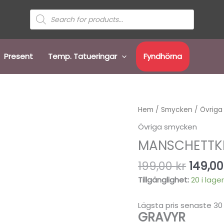
Sök
efter
produkter
Present
Temp. Tatueringar
Fyndhörna
Det
Manschettknappar
Hem
/
Smycken
/
Övriga
urspr
mängd
Övriga smycken
priset
MANSCHETTK
var:
199,00 
199,00
kr
149,0
Tillgänglighet:
20 i lage
Lägsta pris senaste 30
GRAVYR