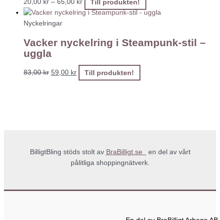
20,00
kr
–
65,00
kr
Till produkten!
Nyckelringar
Vacker nyckelring i Steampunk-stil –
uggla
83,00
kr
59,00
kr
Till produkten!
BilligtBling stöds stolt av
BraBilligt.se
en del av vårt
pålitliga shoppingnätverk.