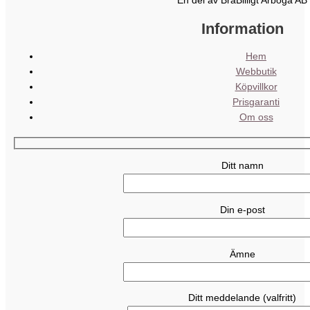
En del av BraBilligt Arboga AB
Information
Hem
Webbutik
Köpvillkor
Prisgaranti
Om oss
Ditt namn
Din e-post
Ämne
Ditt meddelande (valfritt)